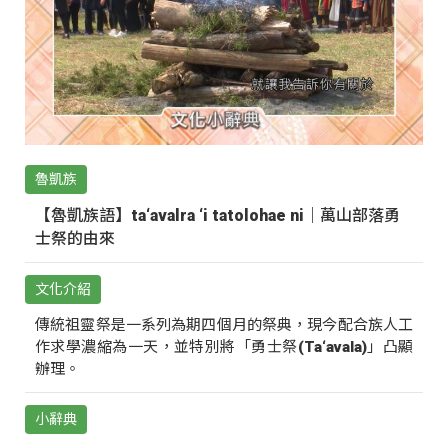
魯凱族
【魯凱族語】ta‘avalra ‘i tatolohae ni｜萬山部落勇
士祭的由來
文化介紹
傳統祖靈祭是一系列為期四個月的祭典，現今配合族人工
作求學濃縮為一天，並特別將「勇士祭(Ta‘avala)」凸顯
辦理。
小辭典