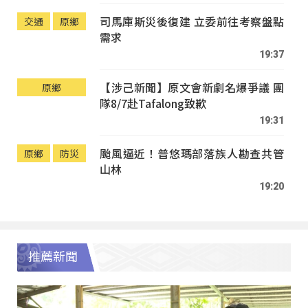
司馬庫斯災後復建 立委前往考察盤點
交通
原鄉
需求
19:37
【涉己新聞】原文會新劇名爆爭議 團
原鄉
隊8/7赴Tafalong致歉
19:31
颱風逼近！普悠瑪部落族人勘查共管
原鄉
防災
山林
19:20
推薦新聞