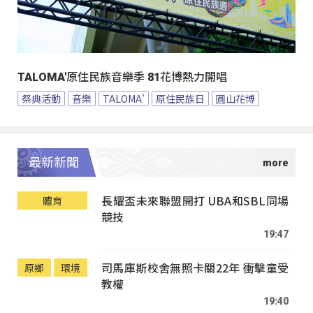
TALOMA'原住民族音樂季 81花博熱力開唱
祭典活動
音樂
TALOMA'
原住民族日
圓山花博
最新新聞
長耀盃未來聯盟開打 UBA和SBL同場
體育
競技
19:47
司馬庫斯校舍無照卡關22年 衝擊童受
原鄉
環境
教權
19:40