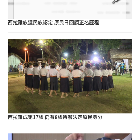
西拉雅族獲民族認定 原民日回顧正名歷程
西拉雅成第17族 仍有8族待獲法定原民身分