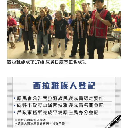
西拉雅族成第17族 原民日慶賀正名成功