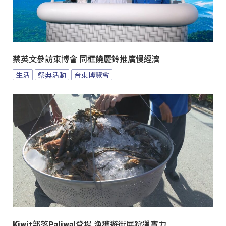
蔡英文參訪東博會 同框饒慶鈴推廣慢經濟
生活
祭典活動
台東博覽會
Kiwit部落Paliwal登場 漁獲遊街展狩獵實力