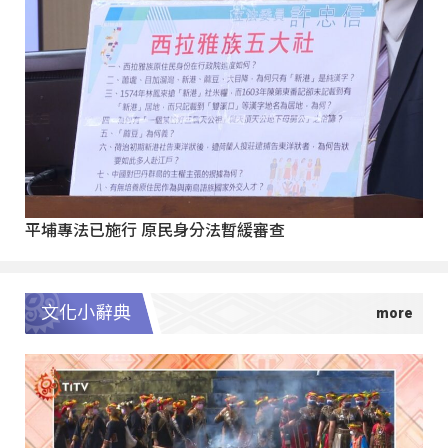
平埔專法已施行 原民身分法暫緩審查
文化小辭典