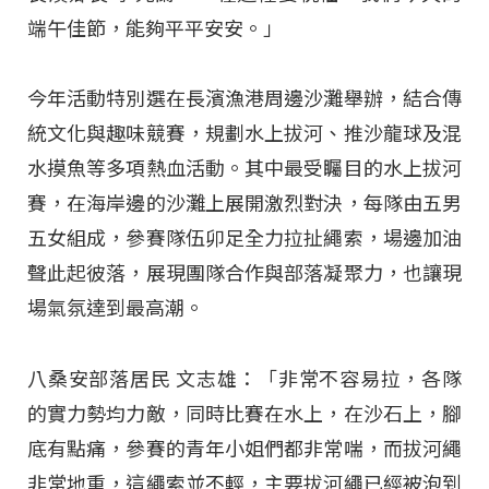
端午佳節，能夠平平安安。」
今年活動特別選在長濱漁港周邊沙灘舉辦，結合傳
統文化與趣味競賽，規劃水上拔河、推沙龍球及混
水摸魚等多項熱血活動。其中最受矚目的水上拔河
賽，在海岸邊的沙灘上展開激烈對決，每隊由五男
五女組成，參賽隊伍卯足全力拉扯繩索，場邊加油
聲此起彼落，展現團隊合作與部落凝聚力，也讓現
場氣氛達到最高潮。
八桑安部落居民 文志雄：「非常不容易拉，各隊
的實力勢均力敵，同時比賽在水上，在沙石上，腳
底有點痛，參賽的青年小姐們都非常喘，而拔河繩
非常地重，這繩索並不輕，主要拔河繩已經被泡到