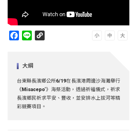
Facebook
Line
A
A
A
大綱
台東縣長濱鄉公所6/19在長濱港周邊沙海灘舉行
《Misacepo’》海祭活動，透過祈福儀式，祈求
長濱鄉民祈求平安、豐收，並安排水上拔河等精
彩競賽項目。