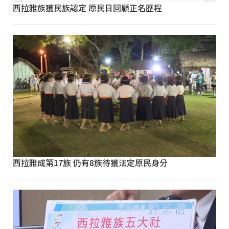
西拉雅族獲民族認定 原民日回顧正名歷程
西拉雅成第17族 仍有8族待獲法定原民身分