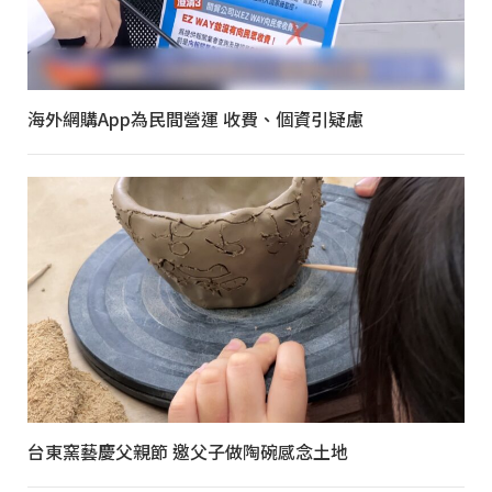
海外網購App為民間營運 收費、個資引疑慮
台東窯藝慶父親節 邀父子做陶碗感念土地