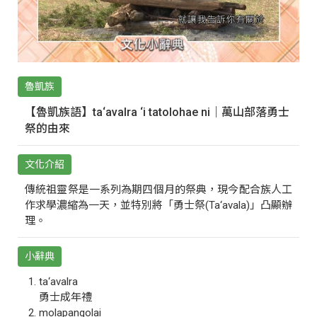
魯凱族
【魯凱族語】ta‘avalra ‘i tatolohae ni｜萬山部落勇士
祭的由來
文化介紹
傳統祖靈祭是一系列為期四個月的祭典，現今配合族人工
作求學濃縮為一天，並特別將「勇士祭(Ta‘avala)」凸顯辦
理。
小辭典
ta‘avalra
勇士成年禮
molapangolai