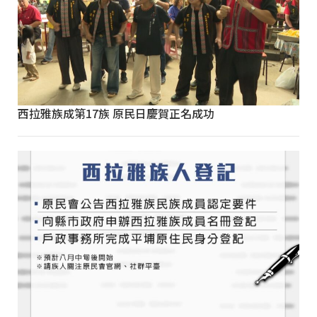
西拉雅族成第17族 原民日慶賀正名成功