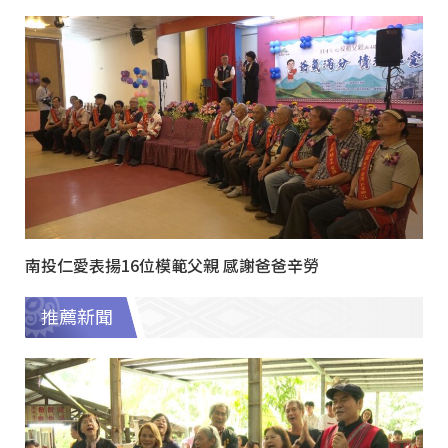
南投仁愛表揚16位模範父親 感謝爸爸辛勞
推薦新聞