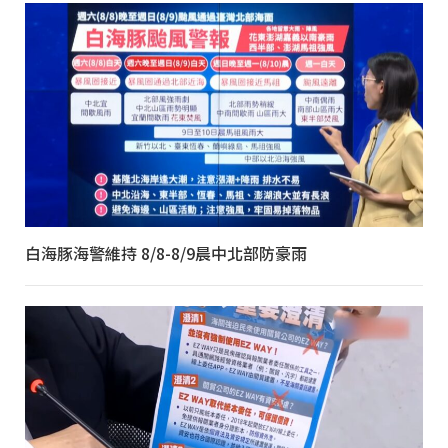
白海豚海警維持 8/8-8/9晨中北部防豪雨