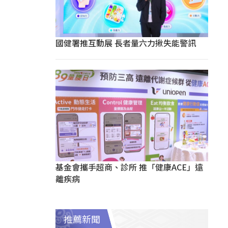
國健署推互動展 長者量六力揪失能警訊
基金會攜手超商、診所 推「健康ACE」遠
離疾病
推薦新聞