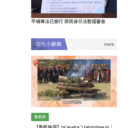
平埔專法已施行 原民身分法暫緩審查
文化小辭典
魯凱族
【魯凱族語】ta‘avalra ‘i tatolohae ni｜