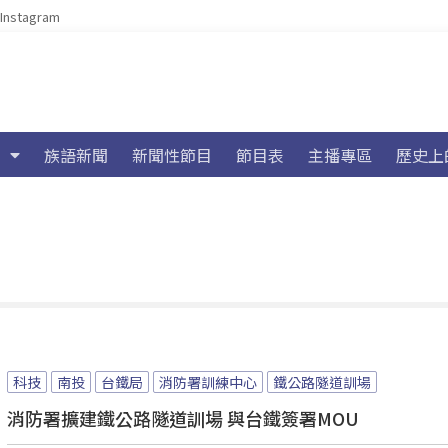
Instagram
族語新聞
新聞性節目
節目表
主播專區
歷史上
科技
南投
台鐵局
消防署訓練中心
鐵公路隧道訓場
消防署擴建鐵公路隧道訓場 與台鐵簽署MOU