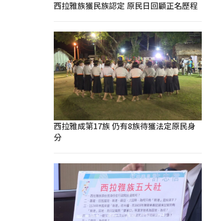
西拉雅族獲民族認定 原民日回顧正名歷程
西拉雅成第17族 仍有8族待獲法定原民身
分