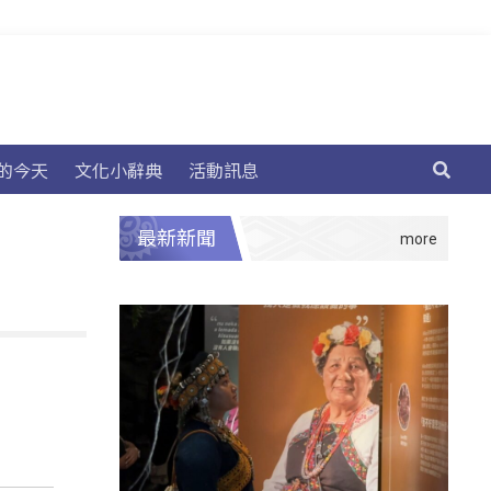
的今天
文化小辭典
活動訊息
最新新聞