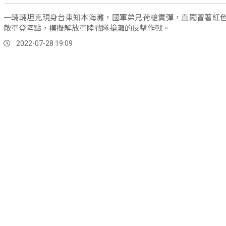
一輛輛坦克現身台東知本海灘，國軍弟兄荷槍實彈，直闖冒著紅
敵軍登陸點，模擬解放軍陸戰隊搶灘的反擊作戰。
2022-07-28 19:09