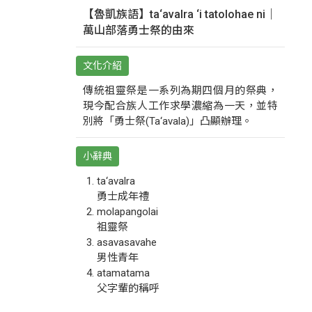
【魯凱族語】ta‘avalra ‘i tatolohae ni｜
萬山部落勇士祭的由來
文化介紹
傳統祖靈祭是一系列為期四個月的祭典，
現今配合族人工作求學濃縮為一天，並特
別將「勇士祭(Ta‘avala)」凸顯辦理。
小辭典
ta‘avalra
勇士成年禮
molapangolai
祖靈祭
asavasavahe
男性青年
atamatama
父字輩的稱呼