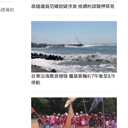
高雄議員范織欽疑涉貪 檢調約談聲押禁見
色煙幕的
台東沿海風浪增強 離島客輪8/7午後至8/9
停航