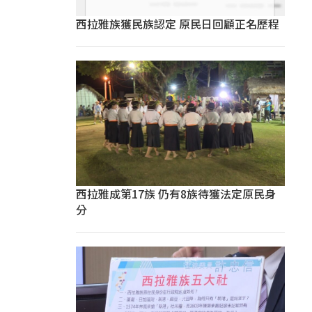
西拉雅族獲民族認定 原民日回顧正名歷程
西拉雅成第17族 仍有8族待獲法定原民身
分