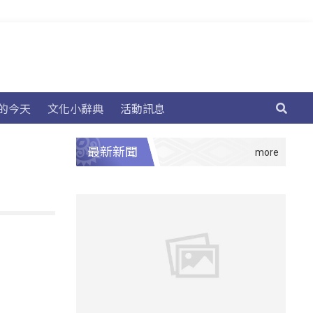
的今天
文化小辭典
活動訊息
最新新聞