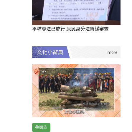
平埔專法已施行 原民身分法暫緩審查
文化小辭典
魯凱族