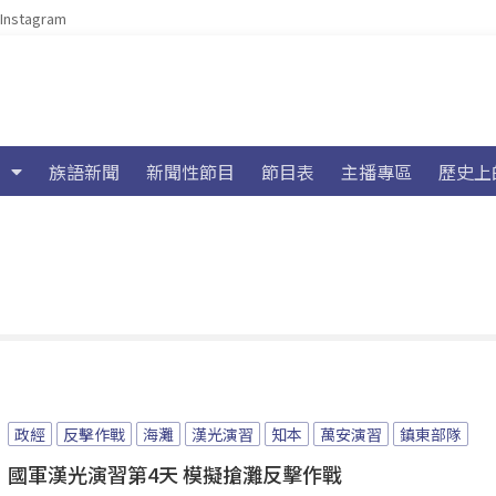
Instagram
族語新聞
新聞性節目
節目表
主播專區
歷史上
政經
反擊作戰
海灘
漢光演習
知本
萬安演習
鎮東部隊
國軍漢光演習第4天 模擬搶灘反擊作戰