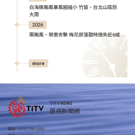
白海豚颱風暴風圈縮小 竹苗、台北山區防
大雨
2026
兩颱風、猴害夾擊 梅花部落甜柿損失近6成
more
TITV NEWS
原視新聞網
電話：(02)2788-1600