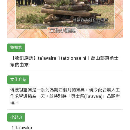
魯凱族
【魯凱族語】ta‘avalra ‘i tatolohae ni｜萬山部落勇士
祭的由來
文化介紹
傳統祖靈祭是一系列為期四個月的祭典，現今配合族人工
作求學濃縮為一天，並特別將「勇士祭(Ta‘avala)」凸顯辦
理。
小辭典
ta‘avalra