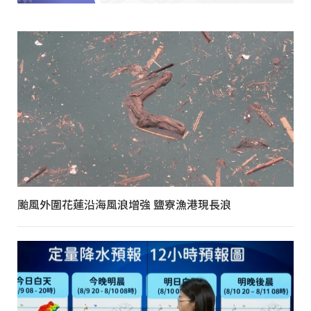
颱風外圍花蓮沿海風浪增強 鹽寮漁港現長浪