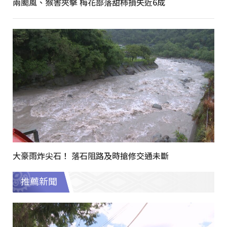
兩颱風、猴害夾擊 梅花部落甜柿損失近6成
大豪雨炸尖石！ 落石阻路及時搶修交通未斷
推薦新聞