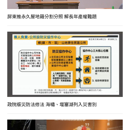
屏東推永久屋地籍分割分照 解長年產權難題
政院版災防法修法 海嘯、堰塞湖列入災害別