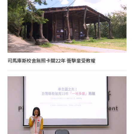
司馬庫斯校舍無照卡關22年 衝擊童受教權