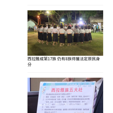
西拉雅成第17族 仍有8族待獲法定原民身
分