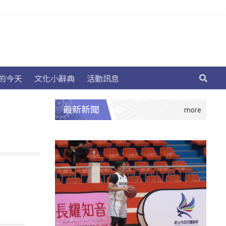
的今天
文化小辭典
活動訊息
最新新聞