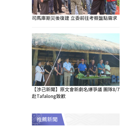
司馬庫斯災後復建 立委前往考察盤點需求
【涉己新聞】原文會新劇名爆爭議 團隊8/7
赴Tafalong致歉
推薦新聞