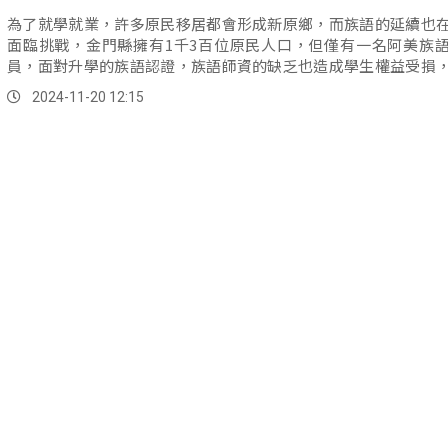
為了就學就業，許多原民移居都會形成新原鄉，而族語的延續也
面臨挑戰，金門縣擁有1千3百位原民人口，但僅有一名阿美族
員，面對升學的族語認證，族語師資的缺乏也造成學生權益受損
老也自主投入師資培訓。
2024-11-20 12:15