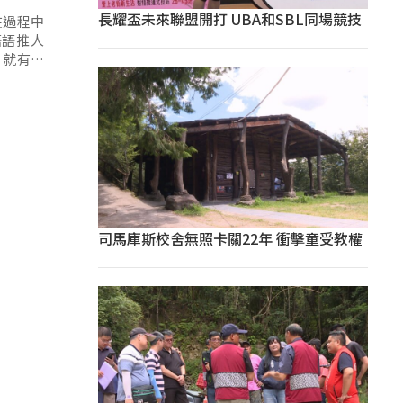
長耀盃未來聯盟開打 UBA和SBL同場競技
在過程中
語語推人
，就有耆
司馬庫斯校舍無照卡關22年 衝擊童受教權