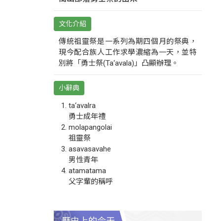
文化介紹
傳統祖靈祭是一系列為期四個月的祭典，
現今配合族人工作求學濃縮為一天，並特
別將「勇士祭(Ta‘avala)」凸顯辦理。
小辭典
ta‘avalra
勇士成年禮
molapangolai
祖靈祭
asavasavahe
男性青年
atamatama
父字輩的稱呼
歷史上的今天