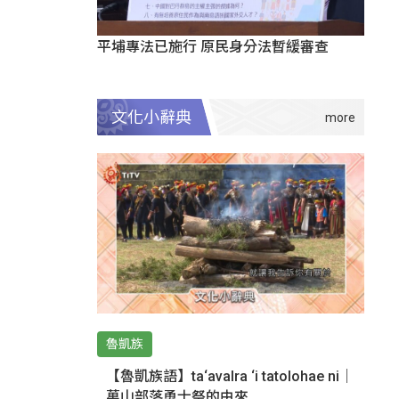
平埔專法已施行 原民身分法暫緩審查
文化小辭典
魯凱族
【魯凱族語】ta‘avalra ‘i tatolohae ni｜
萬山部落勇士祭的由來