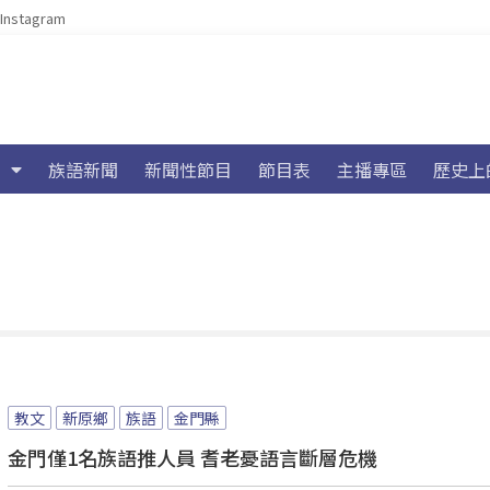
Instagram
族語新聞
新聞性節目
節目表
主播專區
歷史上
教文
新原鄉
族語
金門縣
金門僅1名族語推人員 耆老憂語言斷層危機