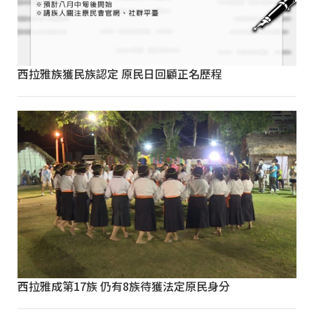
西拉雅族獲民族認定 原民日回顧正名歷程
西拉雅成第17族 仍有8族待獲法定原民身分