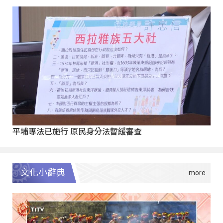
平埔專法已施行 原民身分法暫緩審查
文化小辭典