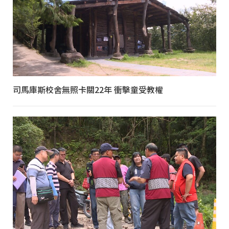
司馬庫斯校舍無照卡關22年 衝擊童受教權