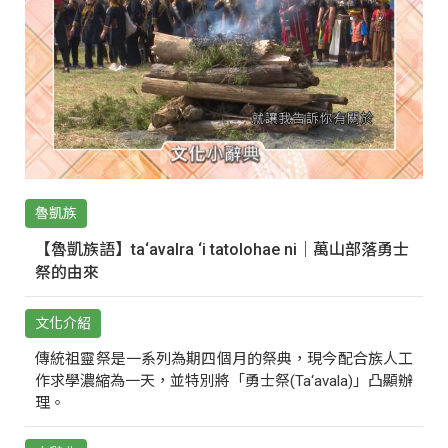
魯凱族
【魯凱族語】ta‘avalra ‘i tatolohae ni｜萬山部落勇士
祭的由來
文化介紹
傳統祖靈祭是一系列為期四個月的祭典，現今配合族人工
作求學濃縮為一天，並特別將「勇士祭(Ta‘avala)」凸顯辦
理。