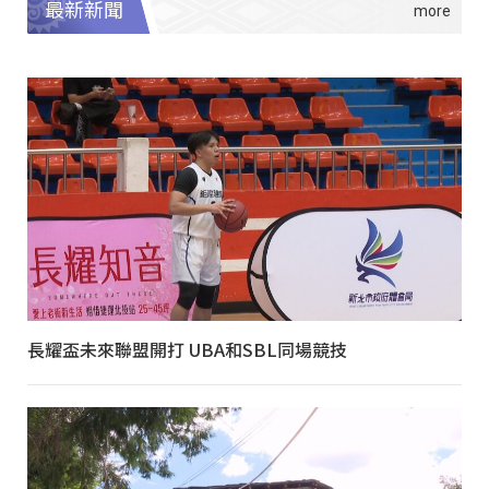
最新新聞
長耀盃未來聯盟開打 UBA和SBL同場競技