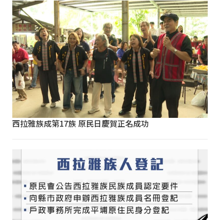
西拉雅族成第17族 原民日慶賀正名成功