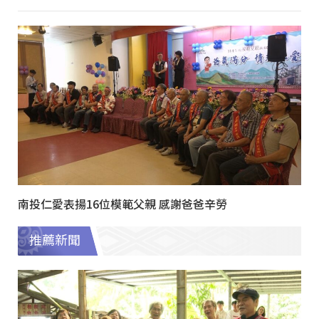
南投仁愛表揚16位模範父親 感謝爸爸辛勞
推薦新聞