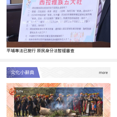
平埔專法已施行 原民身分法暫緩審查
文化小辭典