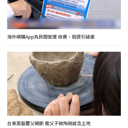
海外網購App為民間營運 收費、個資引疑慮
台東窯藝慶父親節 邀父子做陶碗感念土地