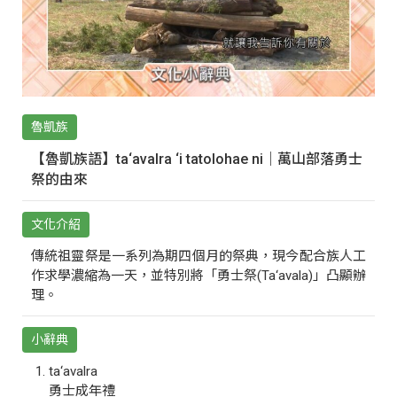
魯凱族
【魯凱族語】ta‘avalra ‘i tatolohae ni｜萬山部落勇士
祭的由來
文化介紹
傳統祖靈祭是一系列為期四個月的祭典，現今配合族人工
作求學濃縮為一天，並特別將「勇士祭(Ta‘avala)」凸顯辦
理。
小辭典
ta‘avalra
勇士成年禮