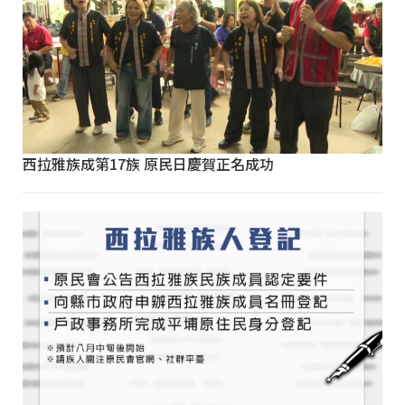
西拉雅族成第17族 原民日慶賀正名成功