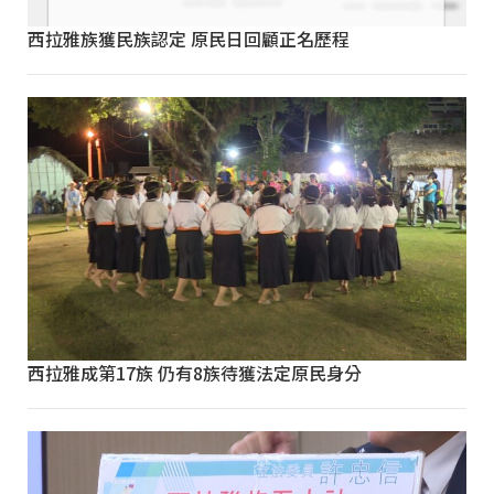
西拉雅族獲民族認定 原民日回顧正名歷程
西拉雅成第17族 仍有8族待獲法定原民身分