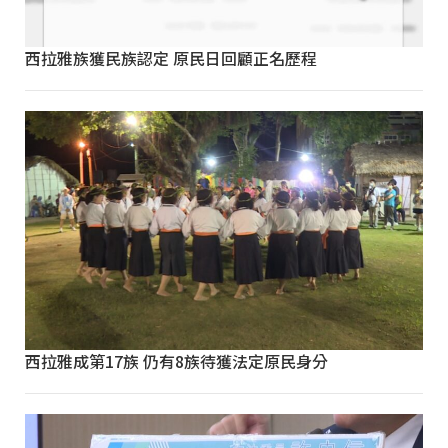
西拉雅族獲民族認定 原民日回顧正名歷程
西拉雅成第17族 仍有8族待獲法定原民身分