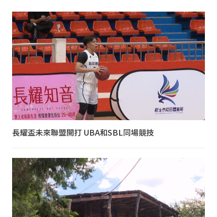
長耀盃未來聯盟開打 UBA和SBL同場競技