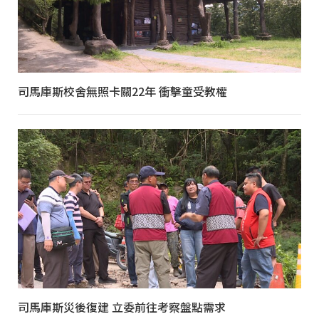
司馬庫斯校舍無照卡關22年 衝擊童受教權
司馬庫斯災後復建 立委前往考察盤點需求