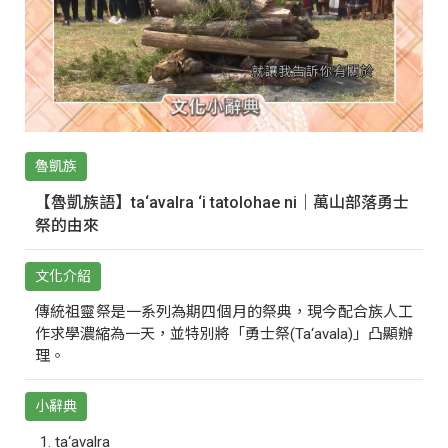
魯凱族
【魯凱族語】ta‘avalra ‘i tatolohae ni｜萬山部落勇士
祭的由來
文化介紹
傳統祖靈祭是一系列為期四個月的祭典，現今配合族人工
作求學濃縮為一天，並特別將「勇士祭(Ta‘avala)」凸顯辦
理。
小辭典
ta‘avalra