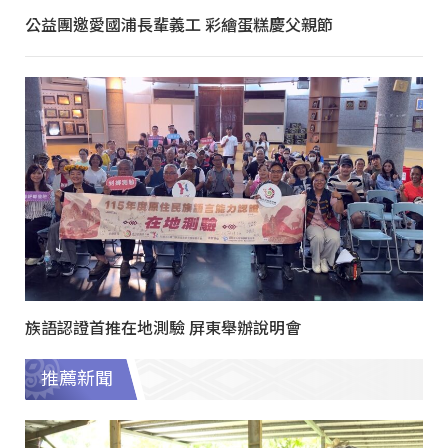
公益團邀愛國浦長輩義工 彩繪蛋糕慶父親節
族語認證首推在地測驗 屏東舉辦說明會
推薦新聞