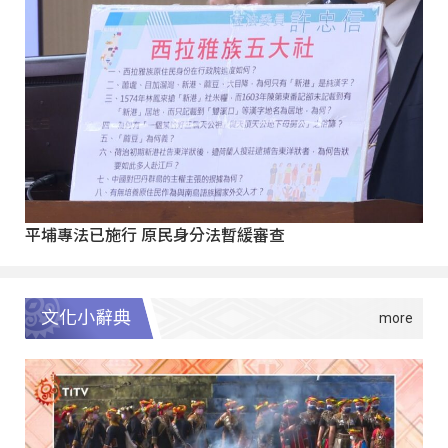
平埔專法已施行 原民身分法暫緩審查
文化小辭典