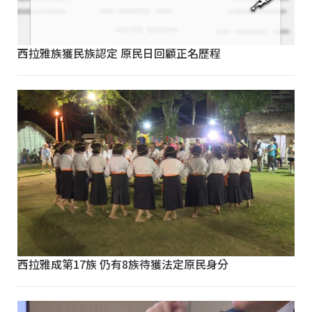
西拉雅族獲民族認定 原民日回顧正名歷程
西拉雅成第17族 仍有8族待獲法定原民身分