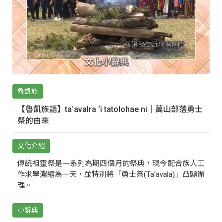
魯凱族
【魯凱族語】ta‘avalra ‘i tatolohae ni｜萬山部落勇士
祭的由來
文化介紹
傳統祖靈祭是一系列為期四個月的祭典，現今配合族人工
作求學濃縮為一天，並特別將「勇士祭(Ta‘avala)」凸顯辦
理。
小辭典