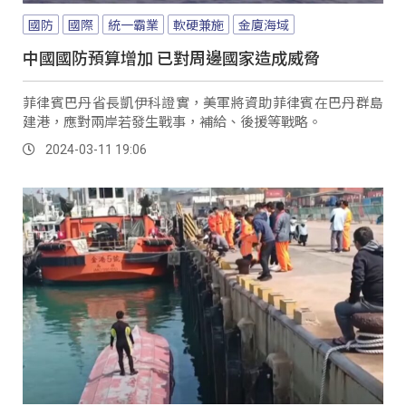
國防
國際
統一霸業
軟硬兼施
金廈海域
中國國防預算增加 已對周邊國家造成威脅
菲律賓巴丹省長凱伊科證實，美軍將資助菲律賓在巴丹群島
建港，應對兩岸若發生戰事，補給、後援等戰略。
2024-03-11 19:06