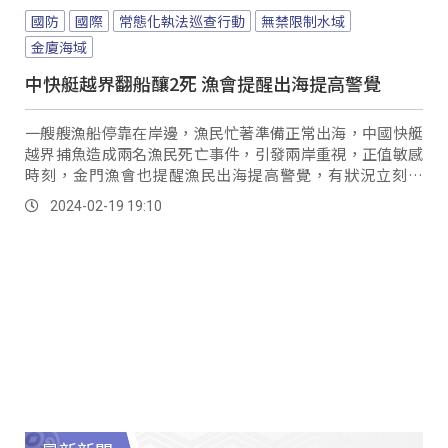
國防
國際
常態化執法巡查行動
無禁限制水域
金廈海域
中快艇越界翻船釀2死 漁會提醒出海提高警覺
一艘艘漁船停靠在岸邊，漁民忙著準備正常出海，中國快艇
越界捕魚造成兩名漁民死亡事件，引發兩岸重視，正值敏感
時刻，金門漁會也提醒漁民出海提高警覺，有狀況立刻回
報。
2024-02-19 19:10