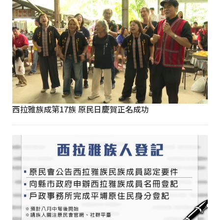
西拉雅族成第17族 原民日慶賀正名成功