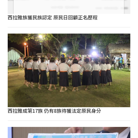
西拉雅族獲民族認定 原民日回顧正名歷程
西拉雅成第17族 仍有8族待獲法定原民身分