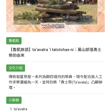
魯凱族
【魯凱族語】ta‘avalra ‘i tatolohae ni｜萬山部落勇士
祭的由來
文化介紹
傳統祖靈祭是一系列為期四個月的祭典，現今配合族人工
作求學濃縮為一天，並特別將「勇士祭(Ta‘avala)」凸顯辦
理。
小辭典
ta‘avalra