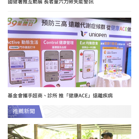
國健署推互動展 長者量六力揪失能警訊
基金會攜手超商、診所 推「健康ACE」遠離疾病
推薦新聞