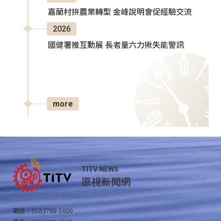
嘉蘭村拚農業轉型 金峰說明會促經驗交流
2026
國健署推互動展 長者量六力揪失能警訊
more
TITV NEWS
原視新聞網
電話：(02)2788-1600