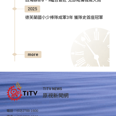
白海豚8/8、9離台最近 北部戒備強風大雨
2025
德芙蘭國小少棒隊成軍3年 獲隊史首座冠軍
more
TITV NEWS
原視新聞網
電話：(02)2788-1600