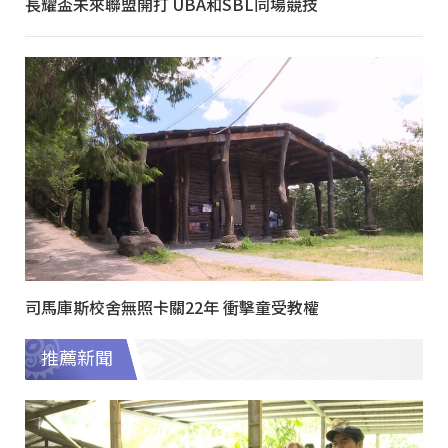
長耀盃未來聯盟開打 UBA和SBL同場競技
司馬庫斯校舍無照卡關22年 衝擊童受教權
推薦新聞