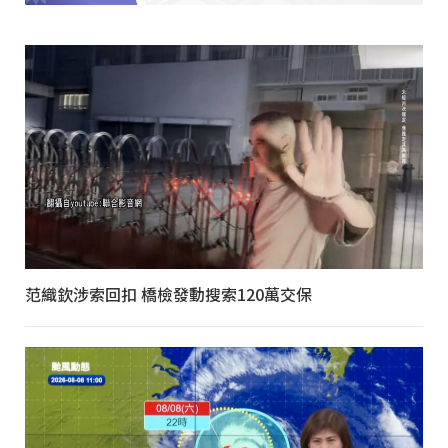
范織欽涉索回扣 橋檢發動搜索120萬交保