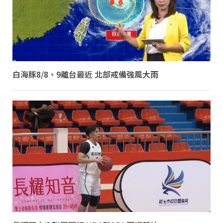
白海豚8/8、9離台最近 北部戒備強風大雨