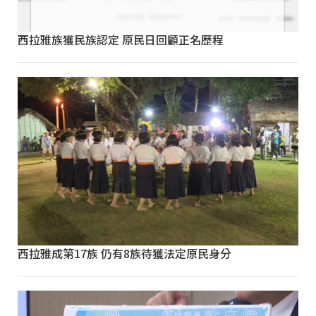
西拉雅族獲民族認定 原民日回顧正名歷程
西拉雅成第17族 仍有8族待獲法定原民身分