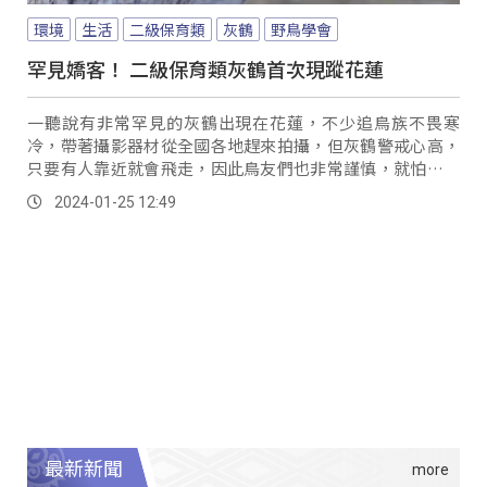
環境
生活
二級保育類
灰鶴
野鳥學會
罕見嬌客！ 二級保育類灰鶴首次現蹤花蓮
一聽說有非常罕見的灰鶴出現在花蓮，不少追鳥族不畏寒
冷，帶著攝影器材從全國各地趕來拍攝，但灰鶴警戒心高，
只要有人靠近就會飛走，因此鳥友們也非常謹慎，就怕騷擾
到這位嬌客。
2024-01-25 12:49
最新新聞