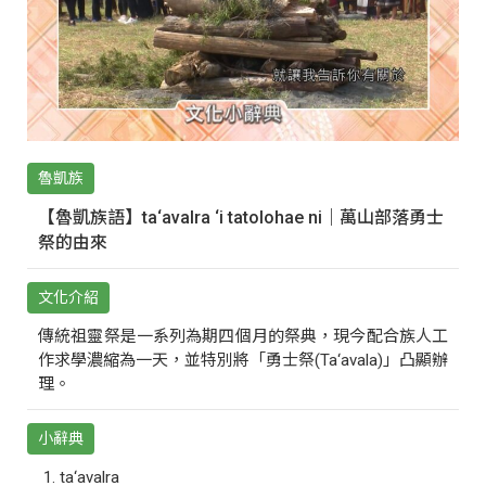
魯凱族
【魯凱族語】ta‘avalra ‘i tatolohae ni｜萬山部落勇士
祭的由來
文化介紹
傳統祖靈祭是一系列為期四個月的祭典，現今配合族人工
作求學濃縮為一天，並特別將「勇士祭(Ta‘avala)」凸顯辦
理。
小辭典
ta‘avalra