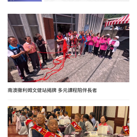
南澳撒利姆文健站揭牌 多元課程陪伴長者