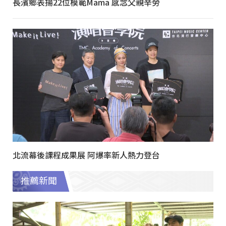
長濱鄉表揚22位模範Mama 感念父親辛勞
北流幕後課程成果展 阿爆率新人熱力登台
推薦新聞