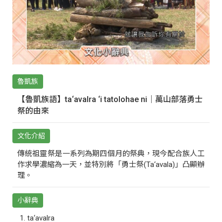
魯凱族
【魯凱族語】ta‘avalra ‘i tatolohae ni｜萬山部落勇士
祭的由來
文化介紹
傳統祖靈祭是一系列為期四個月的祭典，現今配合族人工
作求學濃縮為一天，並特別將「勇士祭(Ta‘avala)」凸顯辦
理。
小辭典
ta‘avalra