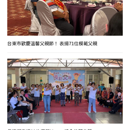
台東市歡慶溫馨父親節！ 表揚71位模範父親