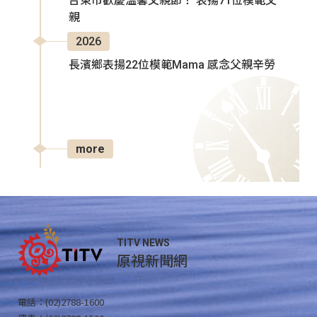
台東市歡慶溫馨父親節！ 表揚71位模範父
親
2026
長濱鄉表揚22位模範Mama 感念父親辛勞
more
TITV NEWS
原視新聞網
電話：(02)2788-1600