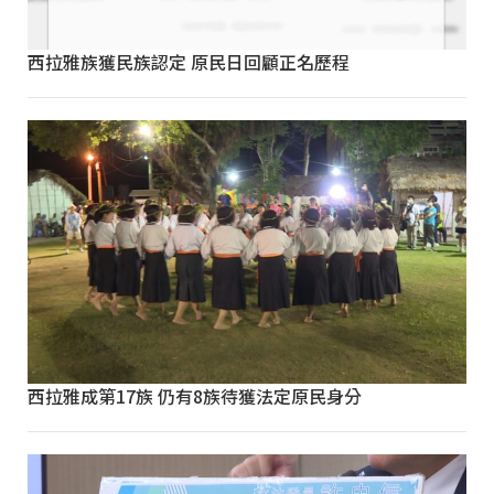
西拉雅族獲民族認定 原民日回顧正名歷程
西拉雅成第17族 仍有8族待獲法定原民身分