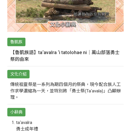
魯凱族
【魯凱族語】ta‘avalra ‘i tatolohae ni｜萬山部落勇士
祭的由來
文化介紹
傳統祖靈祭是一系列為期四個月的祭典，現今配合族人工
作求學濃縮為一天，並特別將「勇士祭(Ta‘avala)」凸顯辦
理。
小辭典
ta‘avalra
勇士成年禮