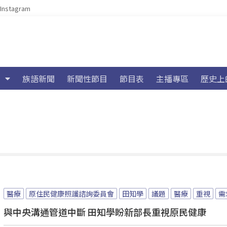
Instagram
族語新聞
新聞性節目
節目表
主播專區
歷史上
醫療
原住民健康照護諮詢委員會
田知學
議題
醫療
重視
需
與中央溝通管道中斷 田知學盼新部長重視原民健康