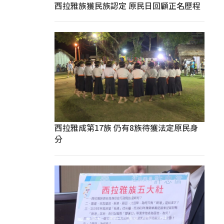
西拉雅族獲民族認定 原民日回顧正名歷程
西拉雅成第17族 仍有8族待獲法定原民身
分