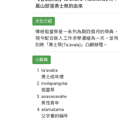
萬山部落勇士祭的由來
文化介紹
傳統祖靈祭是一系列為期四個月的祭典，
現今配合族人工作求學濃縮為一天，並特
別將「勇士祭(Ta‘avala)」凸顯辦理。
小辭典
ta‘avalra
勇士成年禮
molapangolai
祖靈祭
asavasavahe
男性青年
atamatama
父字輩的稱呼