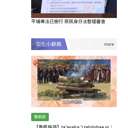
平埔專法已施行 原民身分法暫緩審查
文化小辭典
魯凱族
【魯凱族語】ta‘avalra ‘i tatolohae ni｜