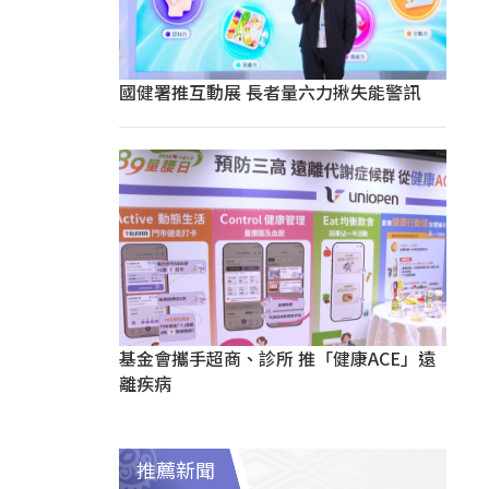
國健署推互動展 長者量六力揪失能警訊
基金會攜手超商、診所 推「健康ACE」遠
離疾病
推薦新聞