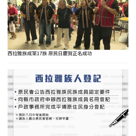
西拉雅族成第17族 原民日慶賀正名成功