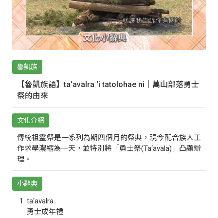
魯凱族
【魯凱族語】ta‘avalra ‘i tatolohae ni｜萬山部落勇士
祭的由來
文化介紹
傳統祖靈祭是一系列為期四個月的祭典，現今配合族人工
作求學濃縮為一天，並特別將「勇士祭(Ta‘avala)」凸顯辦
理。
小辭典
ta‘avalra
勇士成年禮