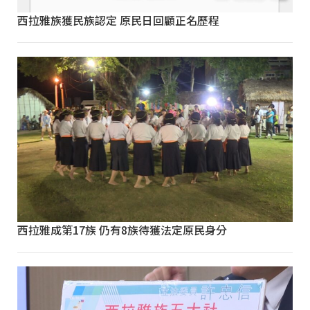
西拉雅族獲民族認定 原民日回顧正名歷程
西拉雅成第17族 仍有8族待獲法定原民身分