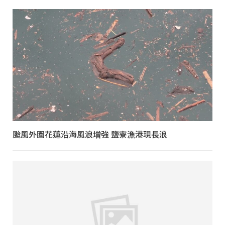
颱風外圍花蓮沿海風浪增強 鹽寮漁港現長浪