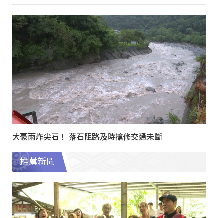
大豪雨炸尖石！ 落石阻路及時搶修交通未斷
推薦新聞