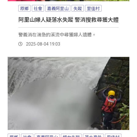
原鄉
社會
嘉義阿里山
失蹤
里佳村
阿里山婦人疑落水失蹤 警消搜救尋獲大體
警義消在湍急的溪流中尋獲婦人遺體。
2025-08-04 19:03
原鄉
社會
嘉義阿里山
婦女失蹤
落水意外
里佳村