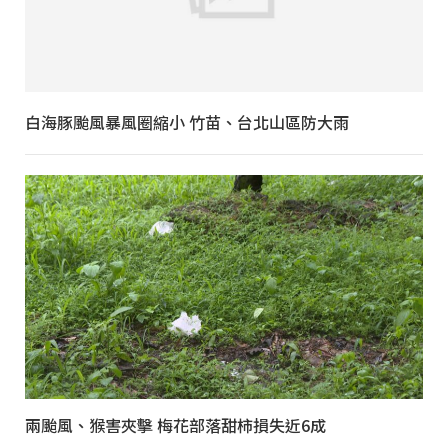
白海豚颱風暴風圈縮小 竹苗、台北山區防大雨
兩颱風、猴害夾擊 梅花部落甜柿損失近6成