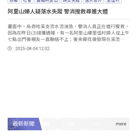
阿里山婦人疑落水失蹤 警消搜救尋獲大體
畫面中，烏奇哈溪支流水流湍急，警消人員正在進行搜救，
因為在昨日(3)接獲通報，有一名阿里山鄉里佳村婦人從上午
七點出門後親友一直聯絡不上；後來尋找後發現在溪流旁小
貨車後方留有鞋子，認為婦人疑似落水，於下...。
2025-08-04 12:02
最新新聞