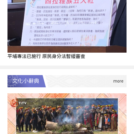
平埔專法已施行 原民身分法暫緩審查
文化小辭典