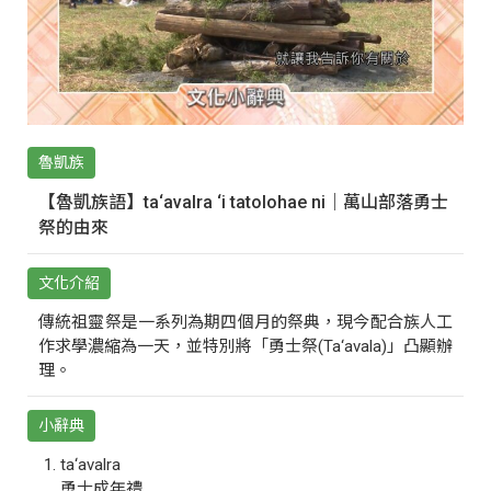
魯凱族
【魯凱族語】ta‘avalra ‘i tatolohae ni｜萬山部落勇士
祭的由來
文化介紹
傳統祖靈祭是一系列為期四個月的祭典，現今配合族人工
作求學濃縮為一天，並特別將「勇士祭(Ta‘avala)」凸顯辦
理。
小辭典
ta‘avalra
勇士成年禮