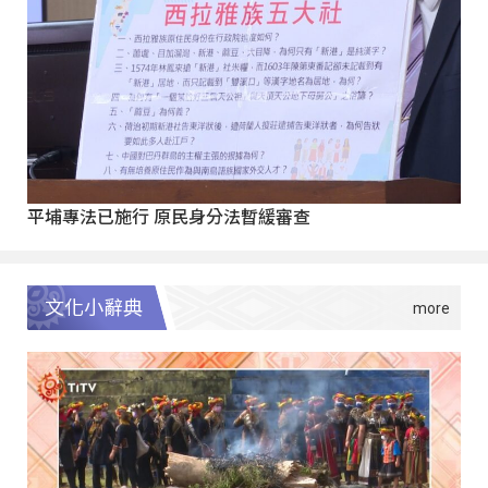
平埔專法已施行 原民身分法暫緩審查
文化小辭典