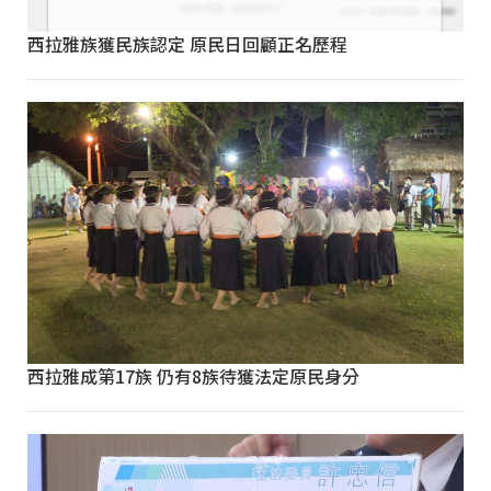
西拉雅族獲民族認定 原民日回顧正名歷程
西拉雅成第17族 仍有8族待獲法定原民身分