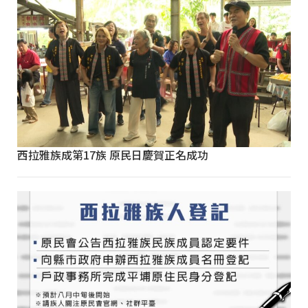
西拉雅族成第17族 原民日慶賀正名成功