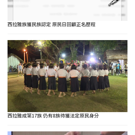
西拉雅族獲民族認定 原民日回顧正名歷程
西拉雅成第17族 仍有8族待獲法定原民身分