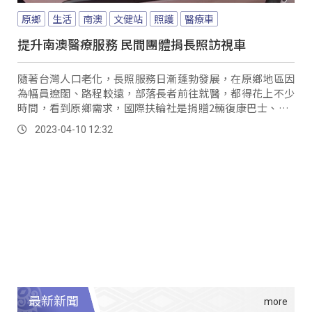
原鄉
生活
南澳
文健站
照護
醫療車
提升南澳醫療服務 民間團體捐長照訪視車
隨著台灣人口老化，長照服務日漸蓬勃發展，在原鄉地區因
為幅員遼闊、路程較遠，部落長者前往就醫，都得花上不少
時間，看到原鄉需求，國際扶輪社是捐贈2輛復康巴士、及1
輛長照巡迴訪視車，不只提升原鄉醫療量能，更是讓長照服
2023-04-10 12:32
務能深入南澳地區。
最新新聞