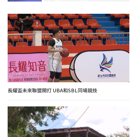
長耀盃未來聯盟開打 UBA和SBL同場競技