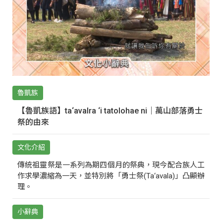
魯凱族
【魯凱族語】ta‘avalra ‘i tatolohae ni｜萬山部落勇士
祭的由來
文化介紹
傳統祖靈祭是一系列為期四個月的祭典，現今配合族人工
作求學濃縮為一天，並特別將「勇士祭(Ta‘avala)」凸顯辦
理。
小辭典