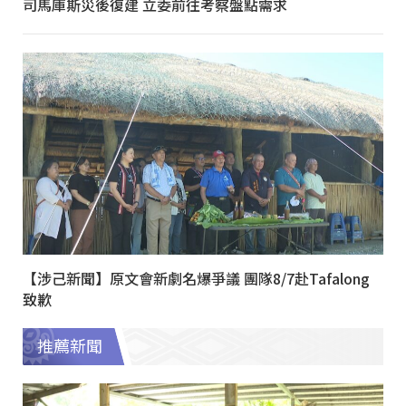
司馬庫斯災後復建 立委前往考察盤點需求
【涉己新聞】原文會新劇名爆爭議 團隊8/7赴Tafalong
致歉
推薦新聞