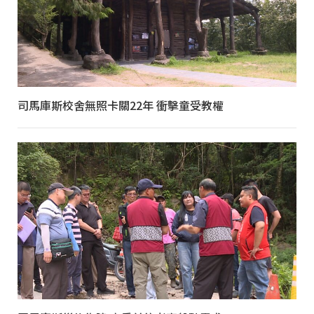
司馬庫斯校舍無照卡關22年 衝擊童受教權