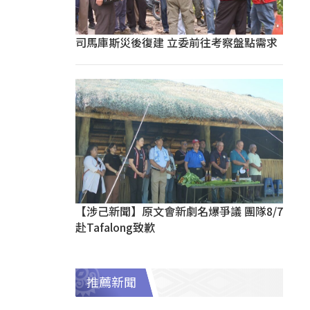
司馬庫斯災後復建 立委前往考察盤點需求
【涉己新聞】原文會新劇名爆爭議 團隊8/7
赴Tafalong致歉
推薦新聞