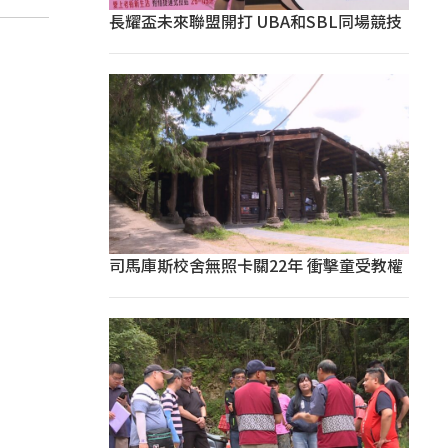
長耀盃未來聯盟開打 UBA和SBL同場競技
司馬庫斯校舍無照卡關22年 衝擊童受教權