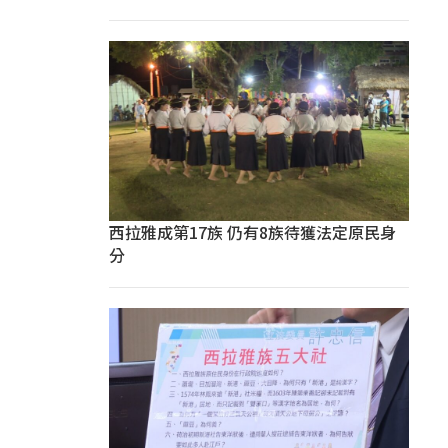
西拉雅成第17族 仍有8族待獲法定原民身
分