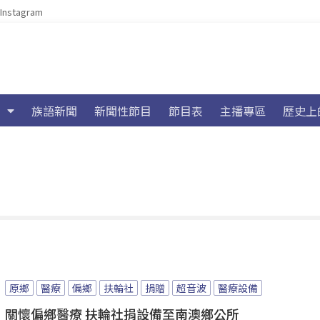
Instagram
族語新聞
新聞性節目
節目表
主播專區
歷史上
原鄉
醫療
偏鄉
扶輪社
捐贈
超音波
醫療設備
關懷偏鄉醫療 扶輪社捐設備至南澳鄉公所