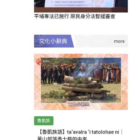
平埔專法已施行 原民身分法暫緩審查
文化小辭典
魯凱族
【魯凱族語】ta‘avalra ‘i tatolohae ni｜
萬山部落勇士祭的由來