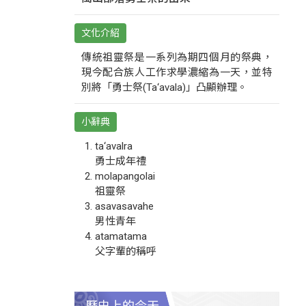
文化介紹
傳統祖靈祭是一系列為期四個月的祭典，
現今配合族人工作求學濃縮為一天，並特
別將「勇士祭(Ta‘avala)」凸顯辦理。
小辭典
ta‘avalra
勇士成年禮
molapangolai
祖靈祭
asavasavahe
男性青年
atamatama
父字輩的稱呼
歷史上的今天