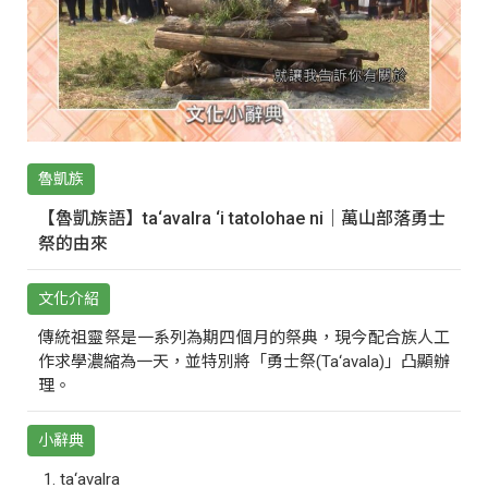
魯凱族
【魯凱族語】ta‘avalra ‘i tatolohae ni｜萬山部落勇士
祭的由來
文化介紹
傳統祖靈祭是一系列為期四個月的祭典，現今配合族人工
作求學濃縮為一天，並特別將「勇士祭(Ta‘avala)」凸顯辦
理。
小辭典
ta‘avalra