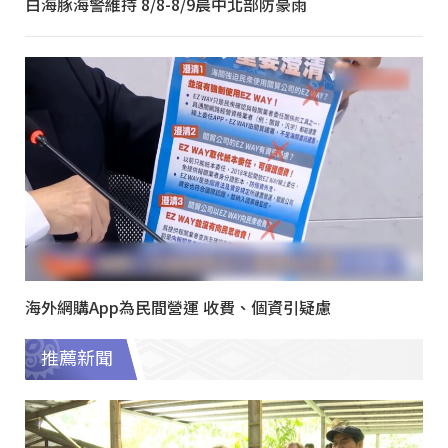
白海豚海警維持 8/8-8/9晨中北部防豪雨
海外網購App為民間營運 收費、個資引疑慮
推薦新聞