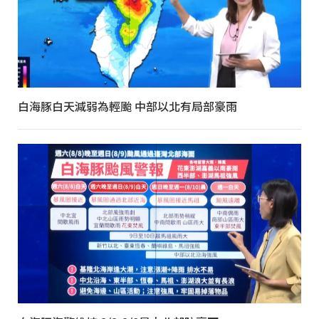
白海豚白天減弱為輕颱 中部以北有局部豪雨