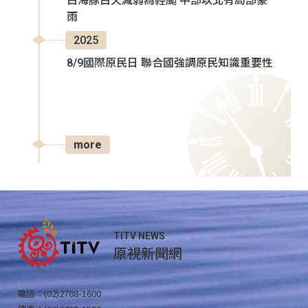
白海豚白天減弱為輕颱 中部以北有局部豪
雨
2025
8/9國際原民日 聯合國強調原民知識重要性
more
TITV NEWS
原視新聞網
電話：(02)2788-1600