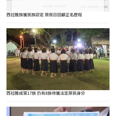
西拉雅族獲民族認定 原民日回顧正名歷程
西拉雅成第17族 仍有8族待獲法定原民身分