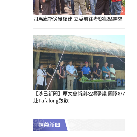
司馬庫斯災後復建 立委前往考察盤點需求
【涉己新聞】原文會新劇名爆爭議 團隊8/7
赴Tafalong致歉
推薦新聞