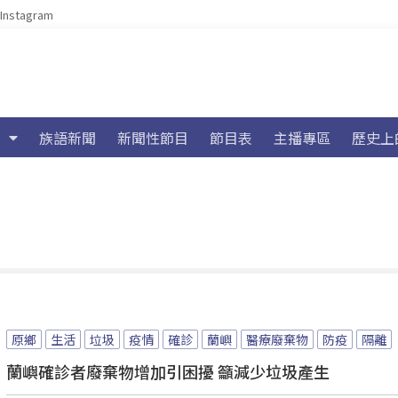
Instagram
族語新聞
新聞性節目
節目表
主播專區
歷史上
原鄉
生活
垃圾
疫情
確診
蘭嶼
醫療廢棄物
防疫
隔離
蘭嶼確診者廢棄物增加引困擾 籲減少垃圾產生