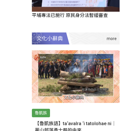
平埔專法已施行 原民身分法暫緩審查
文化小辭典
魯凱族
【魯凱族語】ta‘avalra ‘i tatolohae ni｜
萬山部落勇士祭的由來