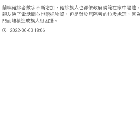
蘭嶼確診者數字不斷增加，確診族人也都依政府規範在家中隔離
親友除了電話關心也贈送物資，但是對於居隔者的垃圾處理，因
門而堆積造成族人很困擾。
2022-06-03 18:06