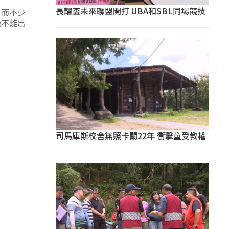
長耀盃未來聯盟開打 UBA和SBL同場競技
，而不少
為不能出
司馬庫斯校舍無照卡關22年 衝擊童受教權