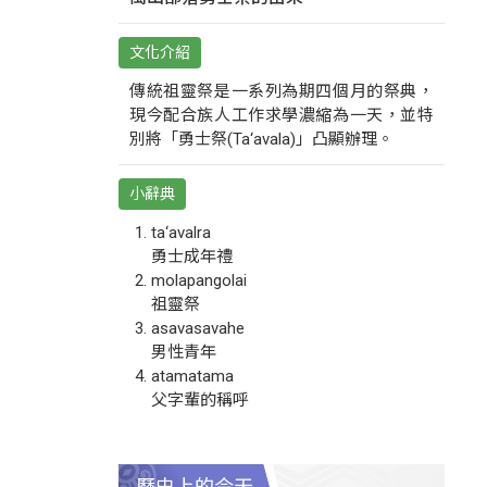
文化介紹
傳統祖靈祭是一系列為期四個月的祭典，
現今配合族人工作求學濃縮為一天，並特
別將「勇士祭(Ta‘avala)」凸顯辦理。
小辭典
ta‘avalra
勇士成年禮
molapangolai
祖靈祭
asavasavahe
男性青年
atamatama
父字輩的稱呼
歷史上的今天