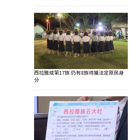
西拉雅成第17族 仍有8族待獲法定原民身
分