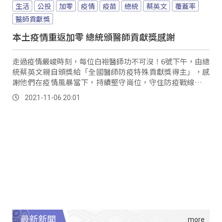
生活
公投
加零
疫情
疫苗
總統
蔡英文
覆蓋率
醫師貢獻獎
本土疫情重返加零 總統頒醫師貢獻獎感謝
走過疫情嚴峻時刻，每位白袍醫師功不可沒！6號下午，由總
統蔡英文親自頒獎給「全國醫師防疫特殊貢獻獎得主」，感
謝他們在疫情風暴當下，持續堅守崗位，守住防疫戰線，好
消息是，國內當日本土確診，再度重返加零。
2021-11-06 20:01
最新新聞