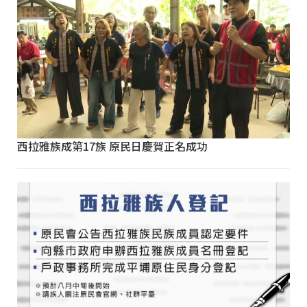
西拉雅族成第17族 原民日慶賀正名成功