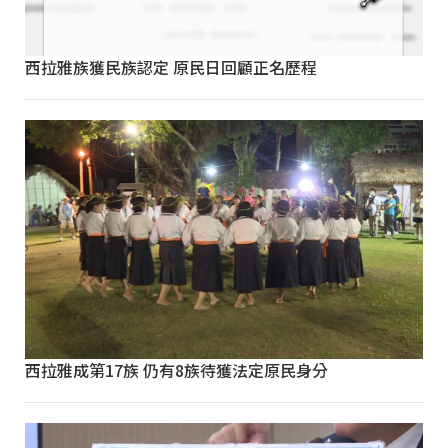
西拉雅族獲民族認定 原民日回顧正名歷程
西拉雅成第17族 仍有8族待獲法定原民身分