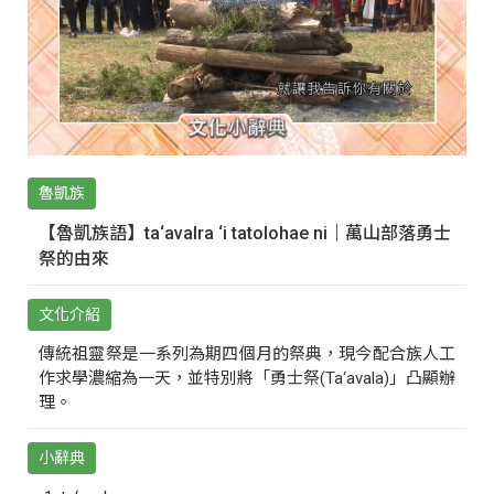
魯凱族
【魯凱族語】ta‘avalra ‘i tatolohae ni｜萬山部落勇士
祭的由來
文化介紹
傳統祖靈祭是一系列為期四個月的祭典，現今配合族人工
作求學濃縮為一天，並特別將「勇士祭(Ta‘avala)」凸顯辦
理。
小辭典