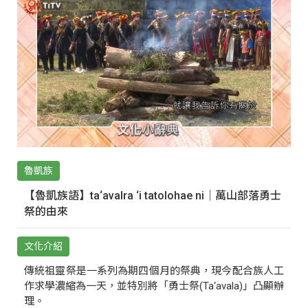
魯凱族
【魯凱族語】ta‘avalra ‘i tatolohae ni｜萬山部落勇士
祭的由來
文化介紹
傳統祖靈祭是一系列為期四個月的祭典，現今配合族人工
作求學濃縮為一天，並特別將「勇士祭(Ta‘avala)」凸顯辦
理。