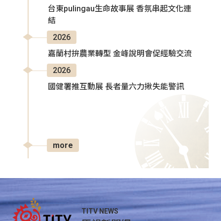
台東pulingau生命故事展 香氛串起文化連
結
2026
嘉蘭村拚農業轉型 金峰說明會促經驗交流
2026
國健署推互動展 長者量六力揪失能警訊
more
TITV NEWS