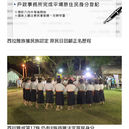
西拉雅族獲民族認定 原民日回顧正名歷程
西拉雅成第17族 仍有8族待獲法定原民身分