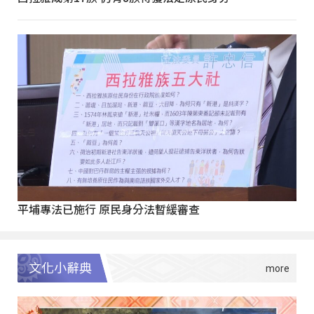
平埔專法已施行 原民身分法暫緩審查
文化小辭典