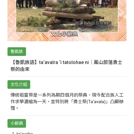
魯凱族
【魯凱族語】ta‘avalra ‘i tatolohae ni｜萬山部落勇士
祭的由來
文化介紹
傳統祖靈祭是一系列為期四個月的祭典，現今配合族人工
作求學濃縮為一天，並特別將「勇士祭(Ta‘avala)」凸顯辦
理。
小辭典
ta‘avalra