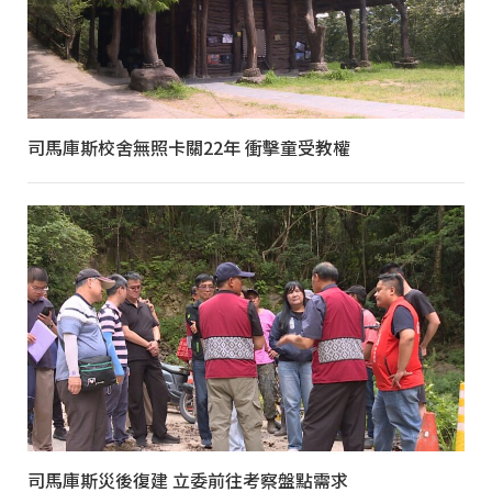
司馬庫斯校舍無照卡關22年 衝擊童受教權
司馬庫斯災後復建 立委前往考察盤點需求