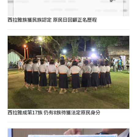
西拉雅族獲民族認定 原民日回顧正名歷程
西拉雅成第17族 仍有8族待獲法定原民身分