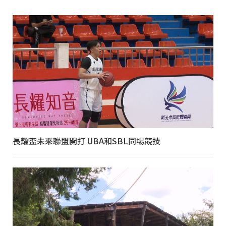
長耀盃未來聯盟開打 UBA和SBL同場競技