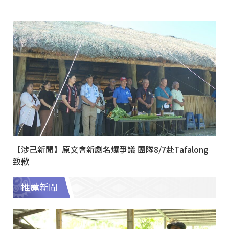
【涉己新聞】原文會新劇名爆爭議 團隊8/7赴Tafalong
致歉
推薦新聞