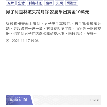
原鄉
生活
利嘉林道
協尋
失蹤
酬謝金
男子利嘉林道失蹤月餘 家屬祭出賞金10萬元
從監視器畫面上看到，男子左手拿錢包，右手抓著檳榔葉
鞘，走起路來一跛一跛，右腳疑似受了傷，而另外一個監視
器，也拍到男子在路邊水龍頭找水喝，兩段影片，記錄下了
王姓男子最後出現的身影。
2021-11-17 19:06
最新新聞