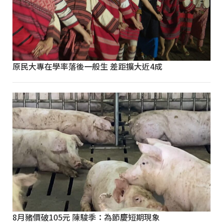
原民大專在學率落後一般生 差距擴大近4成
8月豬價破105元 陳駿季：為節慶短期現象