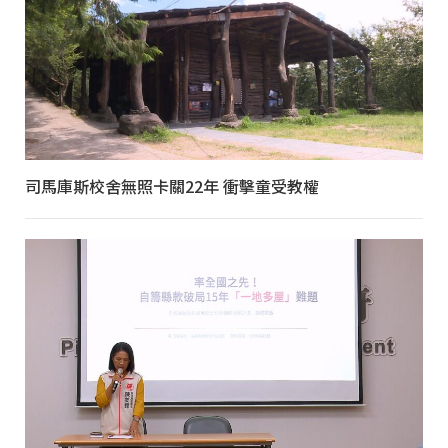
司馬庫斯校舍無照卡關22年 衝擊童受教權