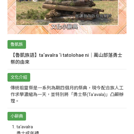
魯凱族
【魯凱族語】ta‘avalra ‘i tatolohae ni｜萬山部落勇士
祭的由來
文化介紹
傳統祖靈祭是一系列為期四個月的祭典，現今配合族人工
作求學濃縮為一天，並特別將「勇士祭(Ta‘avala)」凸顯辦
理。
小辭典
ta‘avalra
勇士成年禮