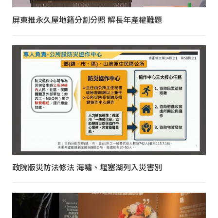
屏東推永久屋地籍分割分照 解長年產權難題
政院版災防法修法 海嘯、堰塞湖列入災害別