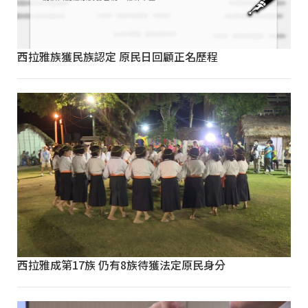
西拉雅族獲民族認定 原民日回顧正名歷程
西拉雅成第17族 仍有8族待獲法定原民身分