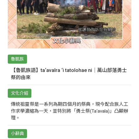
魯凱族
【魯凱族語】ta‘avalra ‘i tatolohae ni｜萬山部落勇士
祭的由來
文化介紹
傳統祖靈祭是一系列為期四個月的祭典，現今配合族人工
作求學濃縮為一天，並特別將「勇士祭(Ta‘avala)」凸顯辦
理。
小辭典