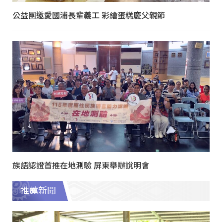
公益團邀愛國浦長輩義工 彩繪蛋糕慶父親節
族語認證首推在地測驗 屏東舉辦說明會
推薦新聞