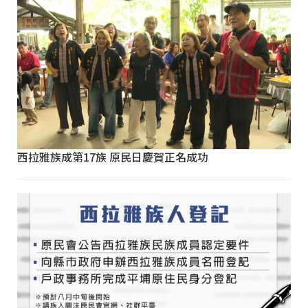
西拉雅族成第17族 原民日慶賀正名成功