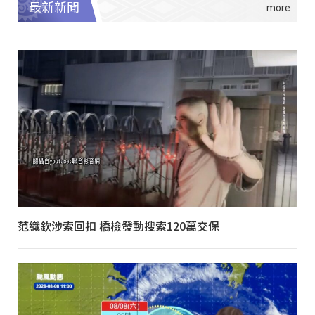
最新新聞
范織欽涉索回扣 橋檢發動搜索120萬交保