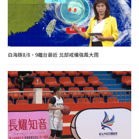
白海豚8/8、9離台最近 北部戒備強風大雨