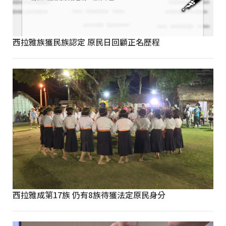
西拉雅族獲民族認定 原民日回顧正名歷程
西拉雅成第17族 仍有8族待獲法定原民身分