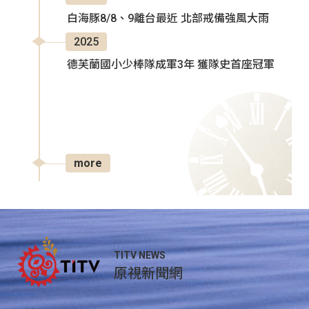
白海豚8/8、9離台最近 北部戒備強風大雨
2025
德芙蘭國小少棒隊成軍3年 獲隊史首座冠軍
more
TITV NEWS
原視新聞網