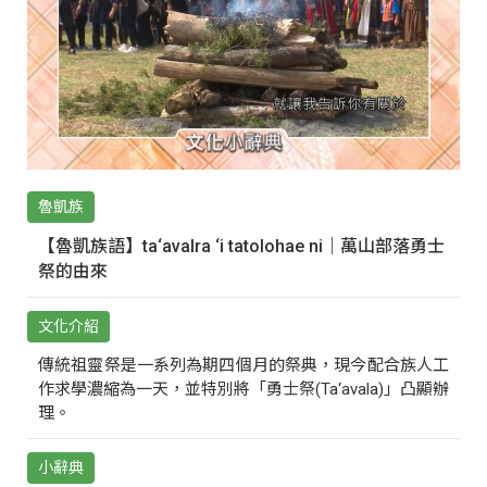
魯凱族
【魯凱族語】ta‘avalra ‘i tatolohae ni｜萬山部落勇士
祭的由來
文化介紹
傳統祖靈祭是一系列為期四個月的祭典，現今配合族人工
作求學濃縮為一天，並特別將「勇士祭(Ta‘avala)」凸顯辦
理。
小辭典