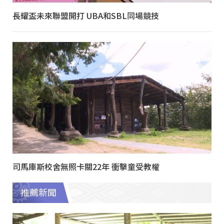
長耀盃未來聯盟開打 UBA和SBL同場競技
司馬庫斯校舍無照卡關22年 衝擊童受教權
推薦新聞