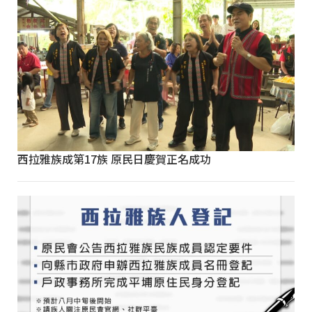
西拉雅族成第17族 原民日慶賀正名成功