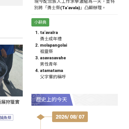
現今配合族人工作求學濃縮為一天，並特
別將「勇士祭(Ta‘avala)」凸顯辦理。
小辭典
ta‘avalra
勇士成年禮
molapangolai
祖靈祭
asavasavahe
男性青年
atamatama
父字輩的稱呼
歷史上的今天
遊街展狩獵實
2026/ 08/ 07
捕魚祭