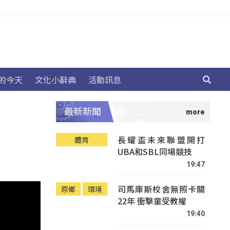
的今天
文化小辭典
活動訊息
最新新聞
長耀盃未來聯盟開打
體育
UBA和SBL同場競技
19:47
司馬庫斯校舍無照卡關
原鄉
環境
22年 衝擊童受教權
19:40