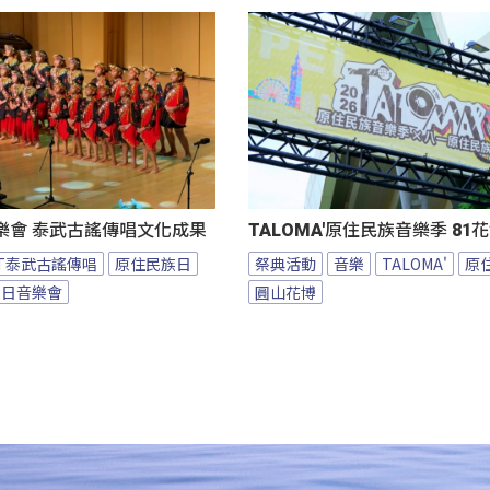
樂會 泰武古謠傳唱文化成果
TALOMA'原住民族音樂季 8
BT泰武古謠傳唱
原住民族日
祭典活動
音樂
TALOMA'
原
族日音樂會
圓山花博