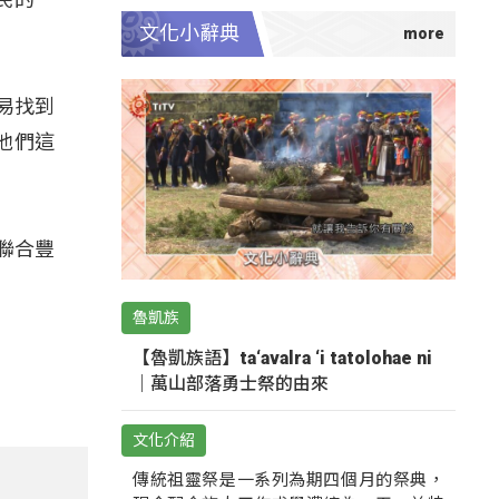
文化小辭典
易找到
他們這
聯合豐
魯凱族
【魯凱族語】ta‘avalra ‘i tatolohae ni
｜萬山部落勇士祭的由來
文化介紹
傳統祖靈祭是一系列為期四個月的祭典，