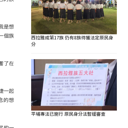
後我是想
一個族
西拉雅成第17族 仍有8族待獲法定原民身
分
響了在
捷一起
念的想
平埔專法已施行 原民身分法暫緩審查
民的一