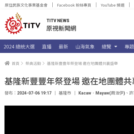
原住民族文化事業基金會
Facebook 粉絲專頁
YouTube 頻道
TITV NEWS
原視新聞網
2024 總統大選
直播
最新
山海氣象
總覽
專題
首頁
祭典活動
基隆新豐豐年祭登場 邀在地團體共襄盛舉
基隆新豐豐年祭登場 邀在地團體共
發布：2024-07-06 19:17
基隆市
Kacaw．Mayaw(周浩伊)
、
許