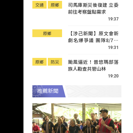
司馬庫斯災後復建 立委
交通
原鄉
前往考察盤點需求
19:37
【涉己新聞】原文會新
原鄉
劇名爆爭議 團隊8/7赴
Tafalong致歉
19:31
颱風逼近！普悠瑪部落
原鄉
防災
族人勘查共管山林
19:20
推薦新聞