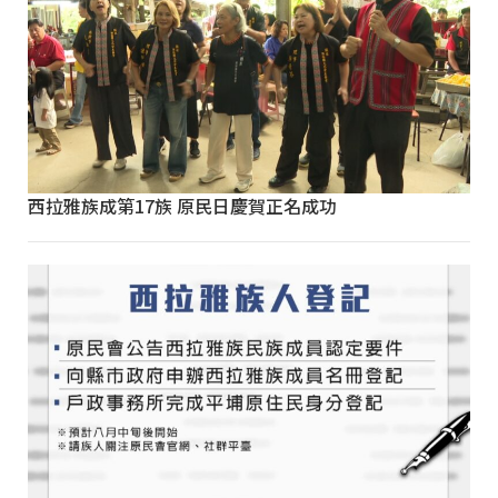
西拉雅族成第17族 原民日慶賀正名成功