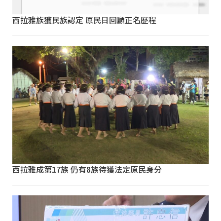
西拉雅族獲民族認定 原民日回顧正名歷程
西拉雅成第17族 仍有8族待獲法定原民身分