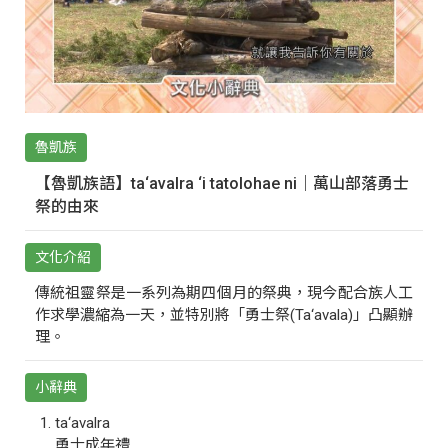
魯凱族
【魯凱族語】ta‘avalra ‘i tatolohae ni｜萬山部落勇士
祭的由來
文化介紹
傳統祖靈祭是一系列為期四個月的祭典，現今配合族人工
作求學濃縮為一天，並特別將「勇士祭(Ta‘avala)」凸顯辦
理。
小辭典
ta‘avalra
勇士成年禮