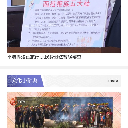
平埔專法已施行 原民身分法暫緩審查
文化小辭典