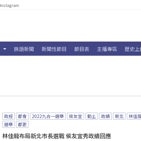
Instagram
族語新聞
新聞性節目
節目表
主播專區
歷史上
政經
都會
2022九合一選舉
侯友宜
動土
政績
新北
林佳
選舉
都更
林佳龍布局新北市長選戰 侯友宜秀政績回應