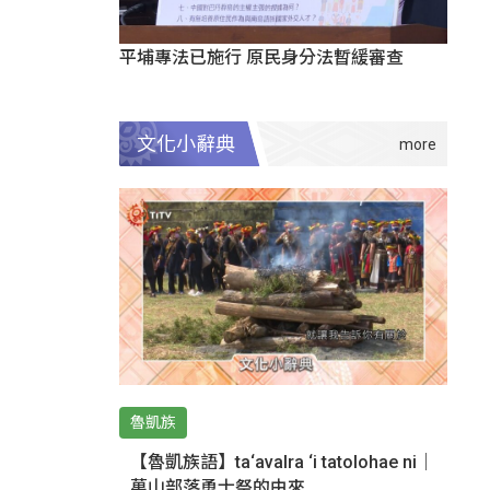
平埔專法已施行 原民身分法暫緩審查
文化小辭典
魯凱族
【魯凱族語】ta‘avalra ‘i tatolohae ni｜
萬山部落勇士祭的由來