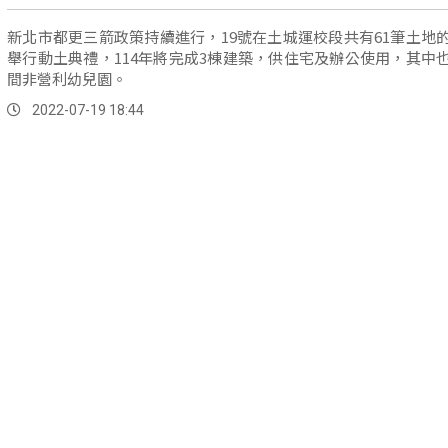
新北市都更三箭政策持續進行，19號在土城運校段共有61筆土地
舉行動土典禮，114年將完成3棟建築，供住宅及辦公使用，其中
間非營利幼兒園。
2022-07-19 18:44