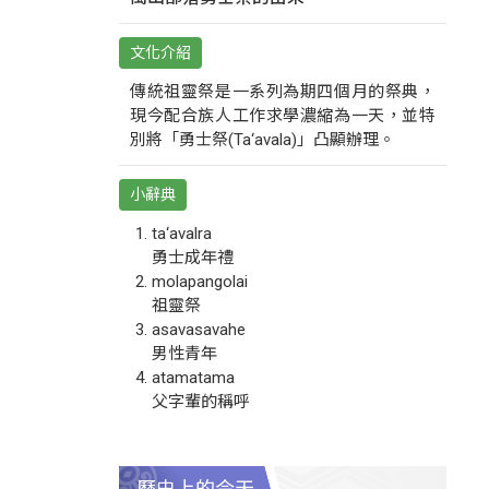
文化介紹
傳統祖靈祭是一系列為期四個月的祭典，
現今配合族人工作求學濃縮為一天，並特
別將「勇士祭(Ta‘avala)」凸顯辦理。
小辭典
ta‘avalra
勇士成年禮
molapangolai
祖靈祭
asavasavahe
男性青年
atamatama
父字輩的稱呼
歷史上的今天