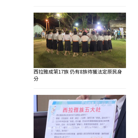
西拉雅成第17族 仍有8族待獲法定原民身
分