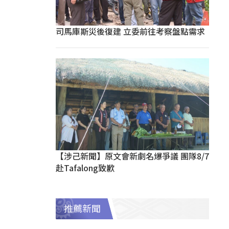
司馬庫斯災後復建 立委前往考察盤點需求
【涉己新聞】原文會新劇名爆爭議 團隊8/7
赴Tafalong致歉
推薦新聞