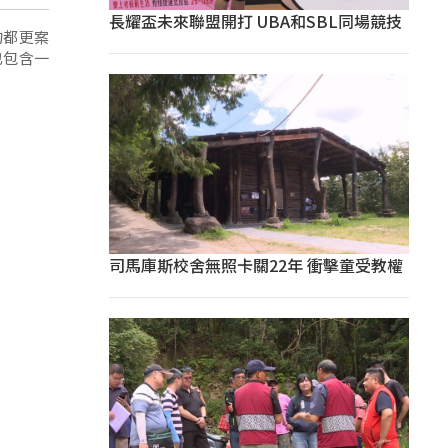
長耀盃未來聯盟開打 UBA和SBL同場競技
的都更案
也包含一
司馬庫斯校舍無照卡關22年 衝擊童受教權