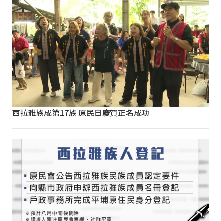
西拉雅族成第17族 原民日慶賀正名成功