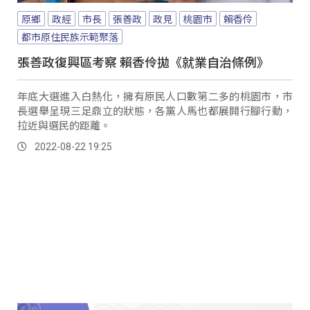
原鄉
政經
市長
張善政
政見
桃園市
賴香伶
都市原住民族示範聚落
張善政復興區考察 賴香伶拋《就業自治條例》
年底大選進入白熱化，擁有原民人口數第二多的桃園市，市
長選舉呈現三足鼎立的狀態，各黨人馬也都展開行腳行動，
拉近與選民的距離。
2022-08-22 19:25