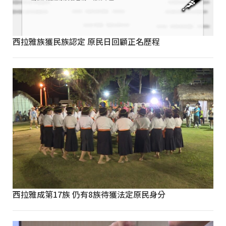
西拉雅族獲民族認定 原民日回顧正名歷程
西拉雅成第17族 仍有8族待獲法定原民身分