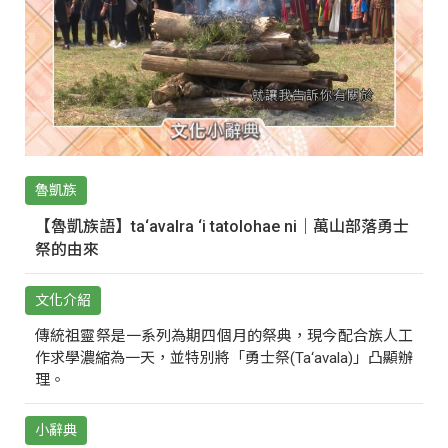
魯凱族
【魯凱族語】ta‘avalra ‘i tatolohae ni｜萬山部落勇士
祭的由來
文化介紹
傳統祖靈祭是一系列為期四個月的祭典，現今配合族人工
作求學濃縮為一天，並特別將「勇士祭(Ta‘avala)」凸顯辦
理。
小辭典