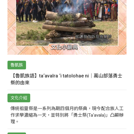
魯凱族
【魯凱族語】ta‘avalra ‘i tatolohae ni｜萬山部落勇士
祭的由來
文化介紹
傳統祖靈祭是一系列為期四個月的祭典，現今配合族人工
作求學濃縮為一天，並特別將「勇士祭(Ta‘avala)」凸顯辦
理。