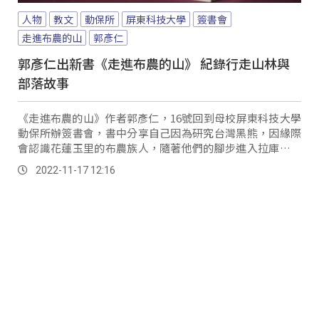
人物
教文
動保所
屏東科技大學
簽書會
走進布農的山
郭彥仁
郭彥仁出新書《走進布農的山》 紀錄行走山林與
部落故事
《走進布農的山》作者郭彥仁，16號回到母校屏東科技大學
動保所辦簽書會，書中分享自己因為研究台灣黑熊，因緣際
會認識花蓮玉里的布農族人，隨著他們的腳步進入拉庫拉庫
溪，透過布農族人的眼睛重新認識這片山林，無...。
2022-11-17 12:16