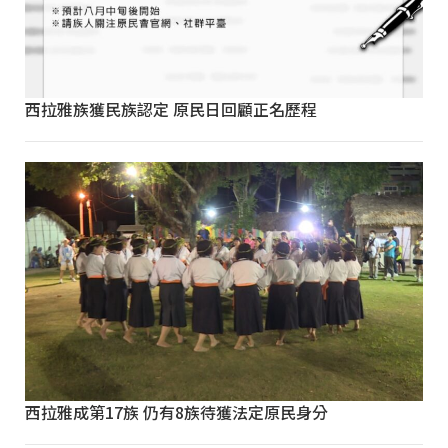
西拉雅族獲民族認定 原民日回顧正名歷程
西拉雅成第17族 仍有8族待獲法定原民身分