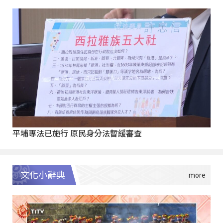
平埔專法已施行 原民身分法暫緩審查
文化小辭典