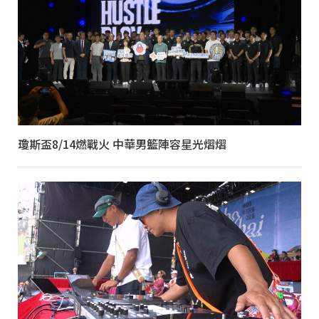
瓊斯盃8/14燃戰火 中華男籃陣容星光熠熠