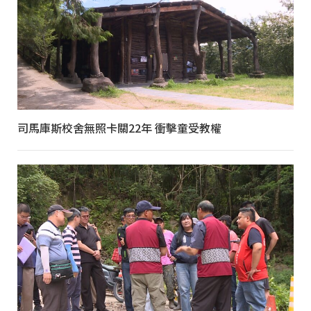
司馬庫斯校舍無照卡關22年 衝擊童受教權