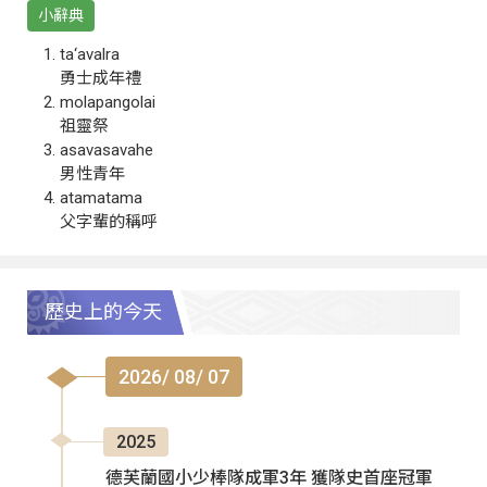
小辭典
ta‘avalra
勇士成年禮
molapangolai
祖靈祭
asavasavahe
男性青年
atamatama
父字輩的稱呼
歷史上的今天
2026/ 08/ 07
2025
德芙蘭國小少棒隊成軍3年 獲隊史首座冠軍