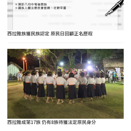
西拉雅族獲民族認定 原民日回顧正名歷程
西拉雅成第17族 仍有8族待獲法定原民身分