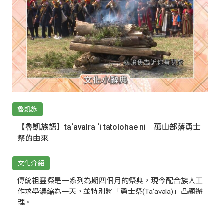
魯凱族
【魯凱族語】ta‘avalra ‘i tatolohae ni｜萬山部落勇士
祭的由來
文化介紹
傳統祖靈祭是一系列為期四個月的祭典，現今配合族人工
作求學濃縮為一天，並特別將「勇士祭(Ta‘avala)」凸顯辦
理。