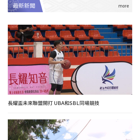
最新新聞
長耀盃未來聯盟開打 UBA和SBL同場競技