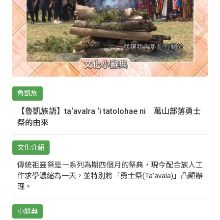
魯凱族
【魯凱族語】ta‘avalra ‘i tatolohae ni｜萬山部落勇士
祭的由來
文化介紹
傳統祖靈祭是一系列為期四個月的祭典，現今配合族人工
作求學濃縮為一天，並特別將「勇士祭(Ta‘avala)」凸顯辦
理。
小辭典