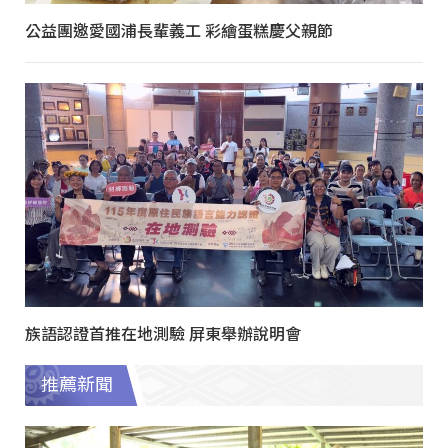
公益團邀愛國浦長輩義工 彩繪蛋糕慶父親節
族語認證首推在地測驗 屏東舉辦說明會
推薦新聞