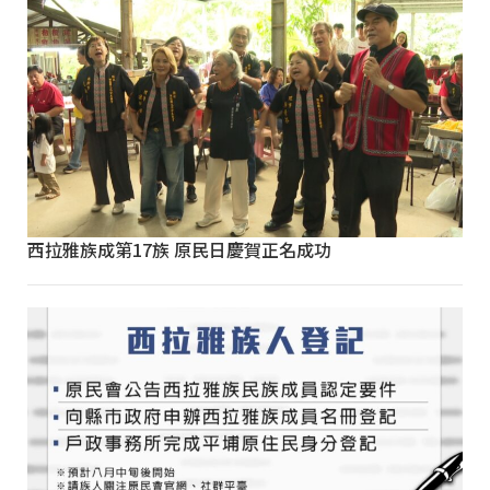
西拉雅族成第17族 原民日慶賀正名成功