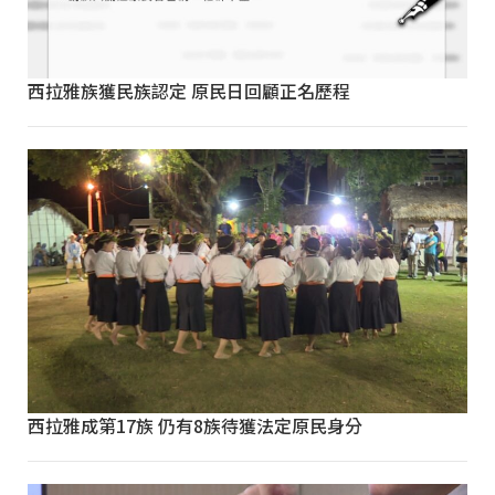
西拉雅族獲民族認定 原民日回顧正名歷程
西拉雅成第17族 仍有8族待獲法定原民身分