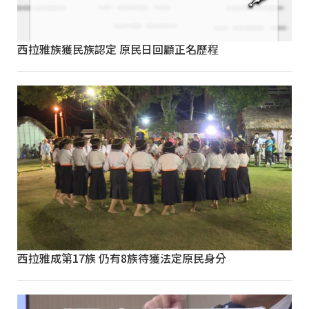
西拉雅族獲民族認定 原民日回顧正名歷程
西拉雅成第17族 仍有8族待獲法定原民身分