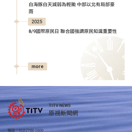
白海豚白天減弱為輕颱 中部以北有局部豪
雨
2025
8/9國際原民日 聯合國強調原民知識重要性
more
TITV NEWS
原視新聞網
電話：(02)2788-1600