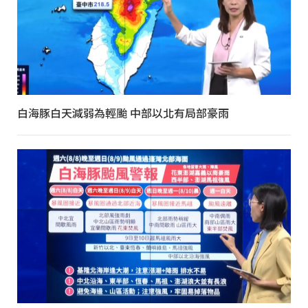
白海豚白天減弱為輕颱 中部以北有局部豪雨