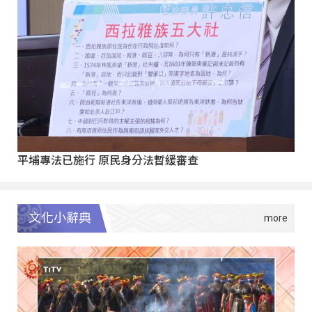
平埔專法已施行 原民身分法暫緩審查
文化小辭典