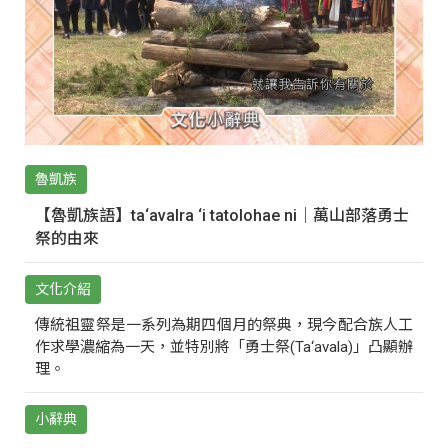
魯凱族
【魯凱族語】ta‘avalra ‘i tatolohae ni｜萬山部落勇士
祭的由來
文化介紹
傳統祖靈祭是一系列為期四個月的祭典，現今配合族人工
作求學濃縮為一天，並特別將「勇士祭(Ta‘avala)」凸顯辦
理。
小辭典