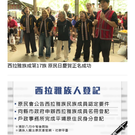
西拉雅族成第17族 原民日慶賀正名成功