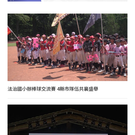
法治國小辦棒球交流賽 4縣市隊伍共襄盛舉