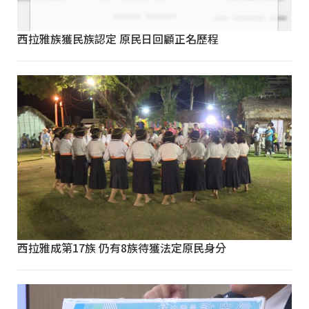
西拉雅族獲民族認定 原民日回顧正名歷程
西拉雅成第17族 仍有8族待獲法定原民身分