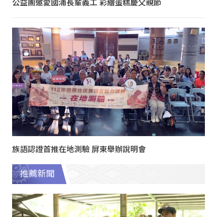
公益團邀愛國浦長輩義工 彩繪蛋糕慶父親節
族語認證首推在地測驗 屏東舉辦說明會
推薦新聞