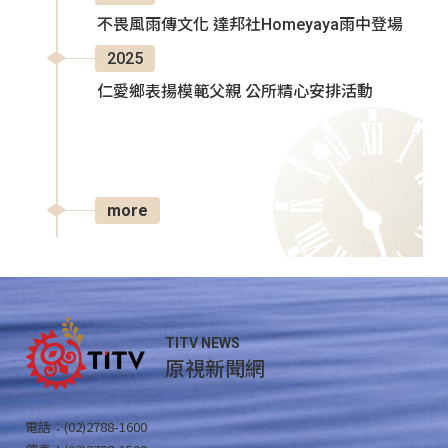
不畏風雨傳文化 達邦社Homeyaya雨中登場
2025
仁愛鄉表揚模範父親 公所精心安排活動
more
TITV NEWS
原視新聞網
電話：(02)2788-1600