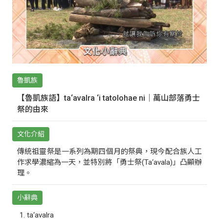
魯凱族
【魯凱族語】ta‘avalra ‘i tatolohae ni｜萬山部落勇士
祭的由來
文化介紹
傳統祖靈祭是一系列為期四個月的祭典，現今配合族人工
作求學濃縮為一天，並特別將「勇士祭(Ta‘avala)」凸顯辦
理。
小辭典
ta‘avalra