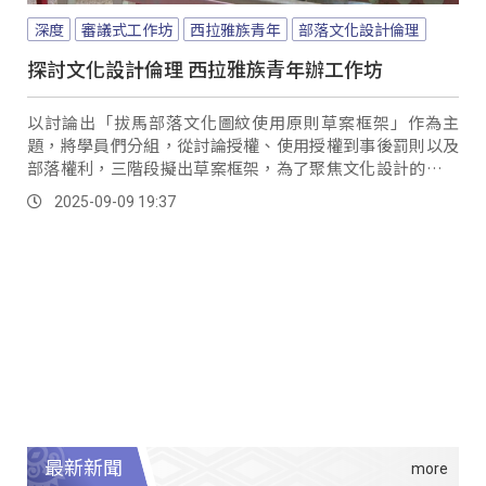
深度
審議式工作坊
西拉雅族青年
部落文化設計倫理
探討文化設計倫理 西拉雅族青年辦工作坊
以討論出「拔馬部落文化圖紋使用原則草案框架」作為主
題，將學員們分組，從討論授權、使用授權到事後罰則以及
部落權利，三階段擬出草案框架，為了聚焦文化設計的倫理
邊界，由返鄉深耕的西拉雅族青年組成的「歸途拔馬」，今
2025-09-09 19:37
年就跟台南研究發展考核委員會合作，舉辦部落文化設計審
議式工作坊「誰可以做，誰能穿？」，藉由文化走讀、案例
分析到最後審議情境導入，激發學員對於議題的想法。
最新新聞