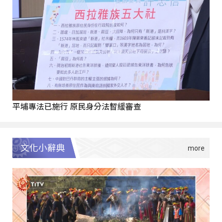
平埔專法已施行 原民身分法暫緩審查
文化小辭典