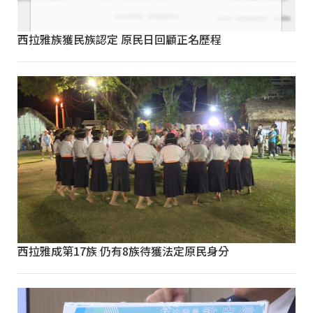
西拉雅族獲民族認定 原民日回顧正名歷程
西拉雅成第17族 仍有8族待獲法定原民身分