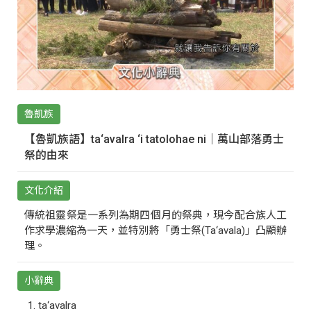
魯凱族
【魯凱族語】ta‘avalra ‘i tatolohae ni｜萬山部落勇士
祭的由來
文化介紹
傳統祖靈祭是一系列為期四個月的祭典，現今配合族人工
作求學濃縮為一天，並特別將「勇士祭(Ta‘avala)」凸顯辦
理。
小辭典
ta‘avalra