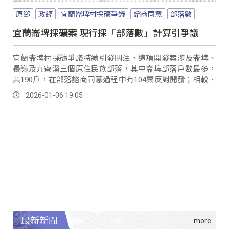
原鄉
政經
宜蘭崙埤村採礦爭議
諮商同意
部落數
宜蘭崙埤採礦案 現行採「部落數」計算引爭議
宜蘭崙埤村採礦爭議持續引發關注，這項開發案涉及崙埤、
長嶺及九寮溪三個原住民族部落，其中崙埤部落戶數最多，
共190戶，在部落諮商同意過程中有104票反對開發；相較之
下，戶數較少的長嶺及九寮溪部落同意票總數合計16票，但
2026-01-06 19:05
現行制度仍以部落數2比1通過開發案，小部落同意總票數不
及大部落反對票，卻成為決定採礦案通過與否的關鍵，引發
討論。
最新新聞