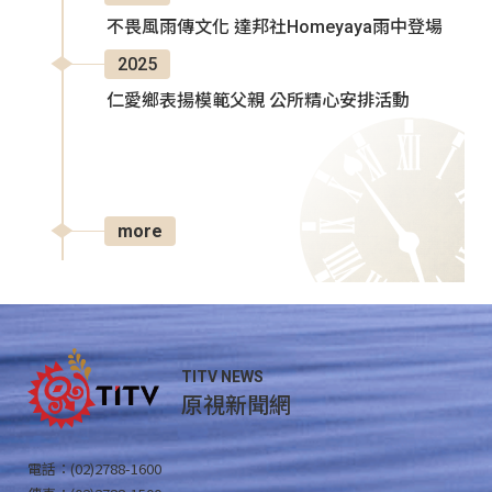
不畏風雨傳文化 達邦社Homeyaya雨中登場
2025
仁愛鄉表揚模範父親 公所精心安排活動
more
TITV NEWS
原視新聞網
電話：(02)2788-1600