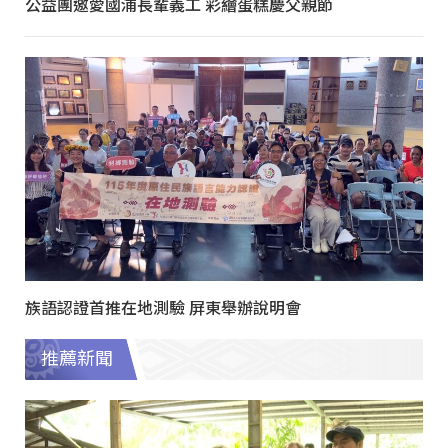
公益團邀愛國浦長輩義工 彩繪蛋糕慶父親節
族語認證首推在地測驗 屏東舉辦說明會
推薦新聞