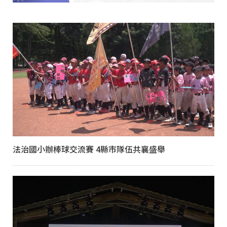
法治國小辦棒球交流賽 4縣市隊伍共襄盛舉