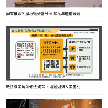
屏東推永久屋地籍分割分照 解長年產權難題
政院版災防法修法 海嘯、堰塞湖列入災害別