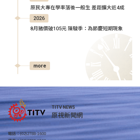
原民大專在學率落後一般生 差距擴大近4成
2026
8月豬價破105元 陳駿季：為節慶短期現象
more
TITV NEWS
原視新聞網
電話：(02)2788-1600