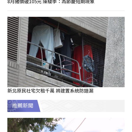
8月豬價破105元 陳駿季：為節慶短期現象
新北原民社宅欠租千萬 將建置系統防錯漏
推薦新聞