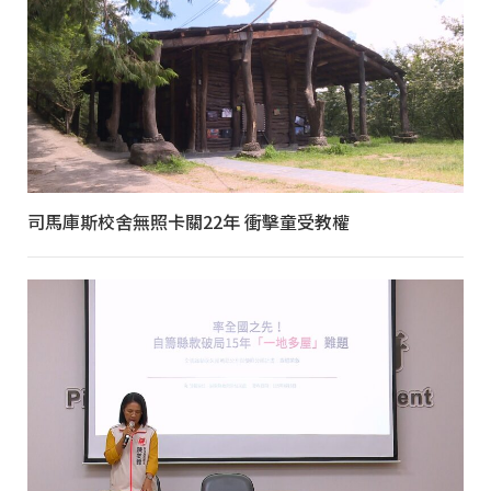
司馬庫斯校舍無照卡關22年 衝擊童受教權