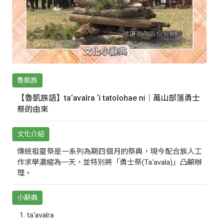
魯凱族
【魯凱族語】ta‘avalra ‘i tatolohae ni｜萬山部落勇士
祭的由來
文化介紹
傳統祖靈祭是一系列為期四個月的祭典，現今配合族人工
作求學濃縮為一天，並特別將「勇士祭(Ta‘avala)」凸顯辦
理。
小辭典
ta‘avalra