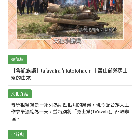
魯凱族
【魯凱族語】ta‘avalra ‘i tatolohae ni｜萬山部落勇士
祭的由來
文化介紹
傳統祖靈祭是一系列為期四個月的祭典，現今配合族人工
作求學濃縮為一天，並特別將「勇士祭(Ta‘avala)」凸顯辦
理。
小辭典