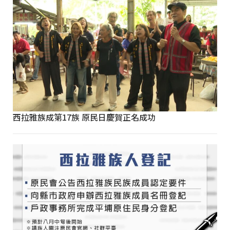
西拉雅族成第17族 原民日慶賀正名成功