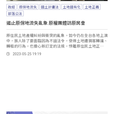
政經
原保地流失
國土計畫法
土地國有化
土地正義
部落公法
遏止原保地流失亂象 原權團體訪原民會
原住民土地產權糾紛與衝突的亂象，如今仍在全台各地上演
中，族人除了要面臨因為不諳法令，使得土地遭掮客轉讓、
轉租的行為，也擔心新訂定的法規，悖離原住民土地正義，
就有原權團體，特地到原民會表達訴求，要求加強嚴格監督
2023-05-25 19:19
與把關，並委任前台南縣長蘇煥智做為原住民人權律師。