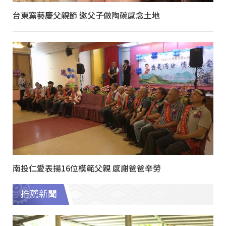
台東窯藝慶父親節 邀父子做陶碗感念土地
南投仁愛表揚16位模範父親 感謝爸爸辛勞
推薦新聞