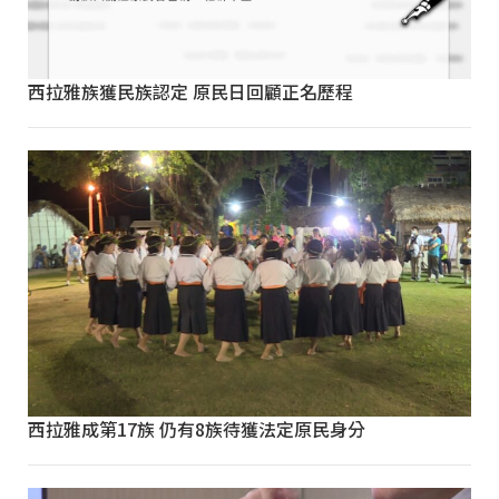
西拉雅族獲民族認定 原民日回顧正名歷程
西拉雅成第17族 仍有8族待獲法定原民身分