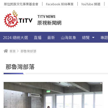
原住民族文化事業基金會
Facebook 粉絲專頁
YouTube 頻道
TITV NEWS
原視新聞網
2024 總統大選
直播
最新
山海氣象
總覽
專題
首頁
那魯灣部落
那魯灣部落