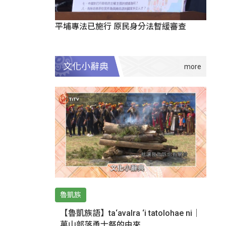
平埔專法已施行 原民身分法暫緩審查
文化小辭典
魯凱族
【魯凱族語】ta‘avalra ‘i tatolohae ni｜
萬山部落勇士祭的由來