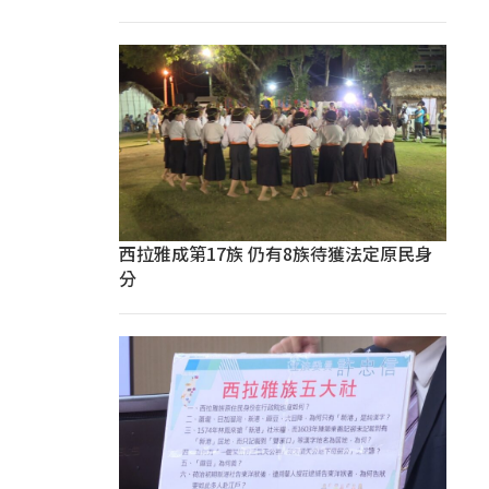
西拉雅成第17族 仍有8族待獲法定原民身
分