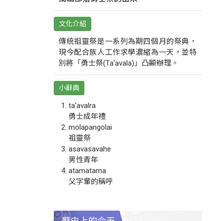
文化介紹
傳統祖靈祭是一系列為期四個月的祭典，
現今配合族人工作求學濃縮為一天，並特
別將「勇士祭(Ta‘avala)」凸顯辦理。
小辭典
ta‘avalra
勇士成年禮
molapangolai
祖靈祭
asavasavahe
男性青年
atamatama
父字輩的稱呼
歷史上的今天