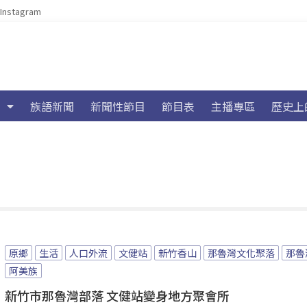
Instagram
族語新聞
新聞性節目
節目表
主播專區
歷史上
原鄉
生活
人口外流
文健站
新竹香山
那魯灣文化聚落
那魯
阿美族
新竹市那魯灣部落 文健站變身地方聚會所