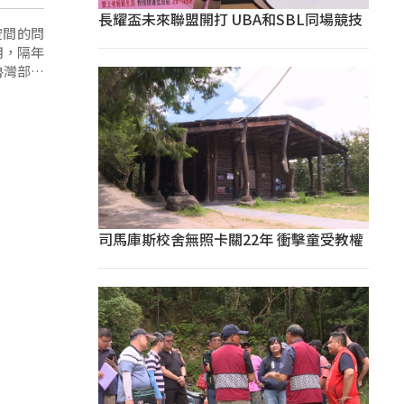
長耀盃未來聯盟開打 UBA和SBL同場競技
空間的問
用，隔年
魯灣部落
司馬庫斯校舍無照卡關22年 衝擊童受教權