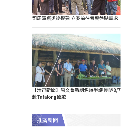
司馬庫斯災後復建 立委前往考察盤點需求
【涉己新聞】原文會新劇名爆爭議 團隊8/7
赴Tafalong致歉
推薦新聞