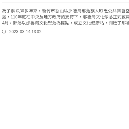
為了解決30多年來，新竹市香山區那魯灣部落族人缺乏公共集會
題，110年底在中央及地方政府的支持下，那魯灣文化聚落正式啟
4月，部落以那魯灣文化聚落為據點，成立文化健康站，開啟了那
長輩人生的新篇章。
2023-03-14 13:02