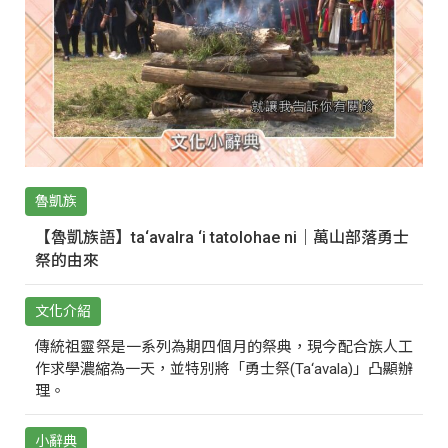
魯凱族
【魯凱族語】ta‘avalra ‘i tatolohae ni｜萬山部落勇士
祭的由來
文化介紹
傳統祖靈祭是一系列為期四個月的祭典，現今配合族人工
作求學濃縮為一天，並特別將「勇士祭(Ta‘avala)」凸顯辦
理。
小辭典