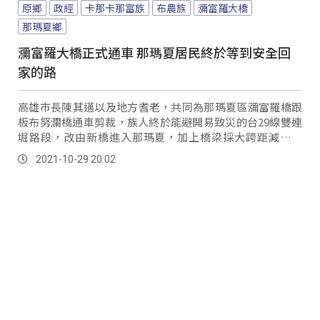
原鄉
政經
卡那卡那富族
布農族
瀰富羅大橋
那瑪夏鄉
瀰富羅大橋正式通車 那瑪夏居民終於等到安全回
家的路
高雄市長陳其邁以及地方耆老，共同為那瑪夏區瀰富羅橋跟
板布努瀾橋通車剪裁，族人終於能避開易致災的台29線雙連
堀路段，改由新橋進入那瑪夏，加上橋梁採大跨距減少落
墩，並參考莫拉克風災時河床位置，大大提升橋梁安全。
2021-10-29 20:02