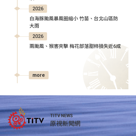
2026
白海豚颱風暴風圈縮小 竹苗、台北山區防
大雨
2026
兩颱風、猴害夾擊 梅花部落甜柿損失近6成
more
TITV NEWS
原視新聞網