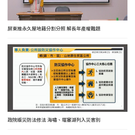
屏東推永久屋地籍分割分照 解長年產權難題
政院版災防法修法 海嘯、堰塞湖列入災害別