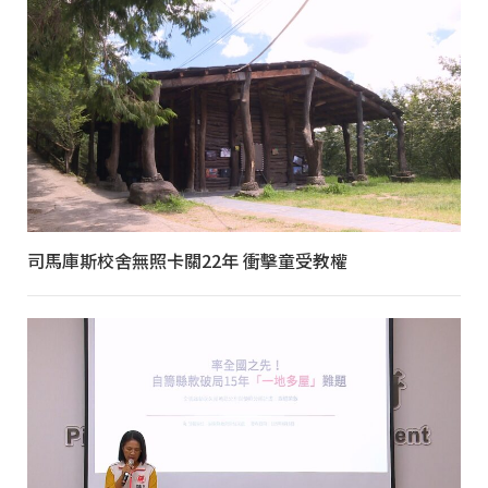
司馬庫斯校舍無照卡關22年 衝擊童受教權