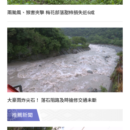
兩颱風、猴害夾擊 梅花部落甜柿損失近6成
大豪雨炸尖石！ 落石阻路及時搶修交通未斷
推薦新聞