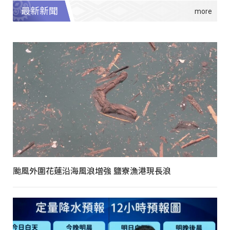
最新新聞
颱風外圍花蓮沿海風浪增強 鹽寮漁港現長浪