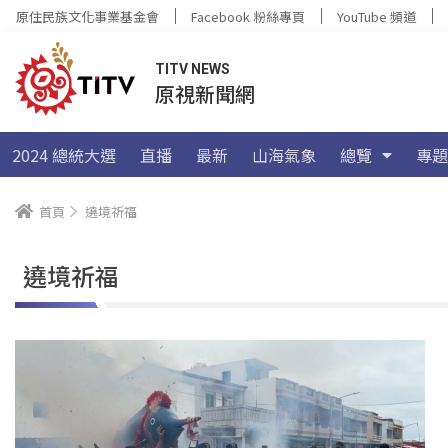
原住民族文化事業基金會
Facebook 粉絲專頁
YouTube 頻道
TITV NEWS
原視新聞網
2024 總統大選
直播
最新
山海氣象
總覽
專題
首頁
遶境祈福
遶境祈福