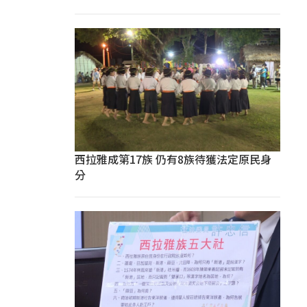
西拉雅成第17族 仍有8族待獲法定原民身
分