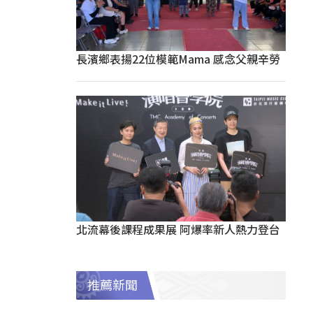
長濱鄉表揚22位模範Mama 感念父親辛勞
北流幕後課程成果展 阿爆率新人熱力登台
推薦新聞