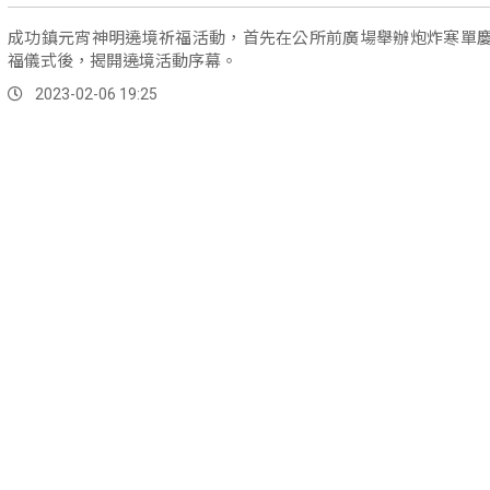
成功鎮元宵神明遶境祈福活動，首先在公所前廣場舉辦炮炸寒單
福儀式後，揭開遶境活動序幕。
2023-02-06 19:25