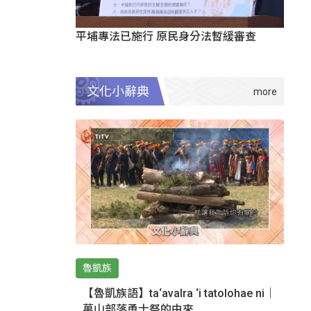
平埔專法已施行 原民身分法暫緩審查
文化小辭典
魯凱族
【魯凱族語】ta‘avalra ‘i tatolohae ni｜
萬山部落勇士祭的由來