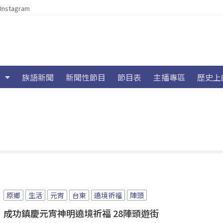
Instagram
族語新聞
新聞性節目
節目表
主播專區
歷史上
原鄉
生活
元宵
台東
遶境祈福
陣頭
成功鎮慶元宵神明遶境祈福 28陣頭遊街