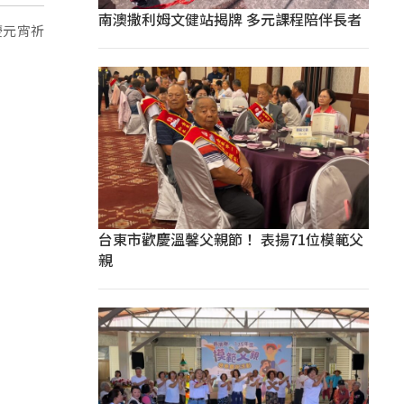
南澳撒利姆文健站揭牌 多元課程陪伴長者
慶元宵祈
台東市歡慶溫馨父親節！ 表揚71位模範父
親