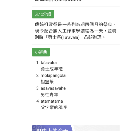
文化介紹
傳統祖靈祭是一系列為期四個月的祭典，
現今配合族人工作求學濃縮為一天，並特
別將「勇士祭(Ta‘avala)」凸顯辦理。
小辭典
ta‘avalra
勇士成年禮
molapangolai
祖靈祭
asavasavahe
男性青年
atamatama
父字輩的稱呼
歷史上的今天