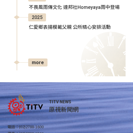
不畏風雨傳文化 達邦社Homeyaya雨中登場
2025
仁愛鄉表揚模範父親 公所精心安排活動
more
TITV NEWS
原視新聞網
電話：(02)2788-1600