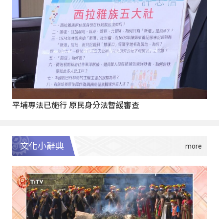
平埔專法已施行 原民身分法暫緩審查
文化小辭典