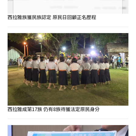
西拉雅族獲民族認定 原民日回顧正名歷程
西拉雅成第17族 仍有8族待獲法定原民身分