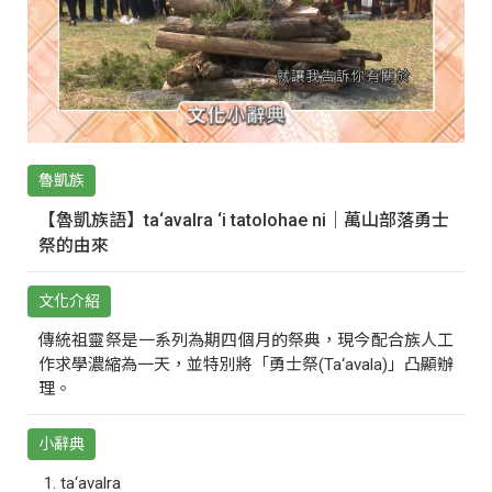
魯凱族
【魯凱族語】ta‘avalra ‘i tatolohae ni｜萬山部落勇士
祭的由來
文化介紹
傳統祖靈祭是一系列為期四個月的祭典，現今配合族人工
作求學濃縮為一天，並特別將「勇士祭(Ta‘avala)」凸顯辦
理。
小辭典
ta‘avalra