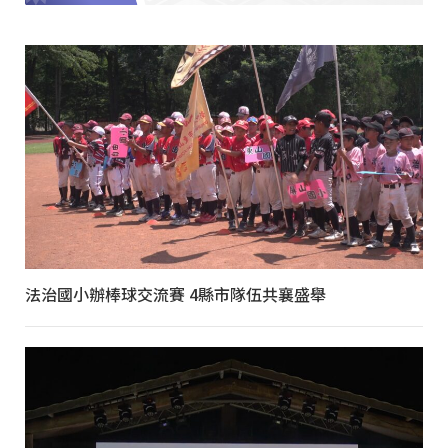
法治國小辦棒球交流賽 4縣市隊伍共襄盛舉