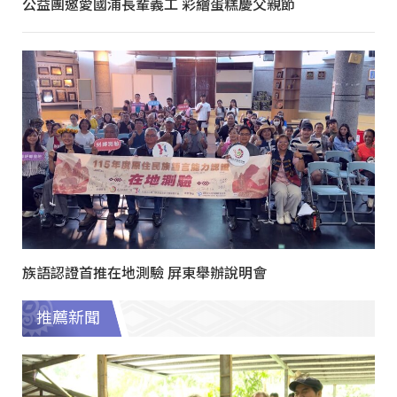
公益團邀愛國浦長輩義工 彩繪蛋糕慶父親節
族語認證首推在地測驗 屏東舉辦說明會
推薦新聞