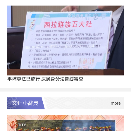
平埔專法已施行 原民身分法暫緩審查
文化小辭典