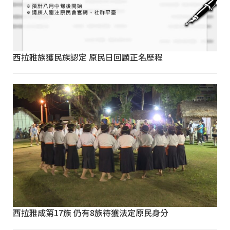
西拉雅族獲民族認定 原民日回顧正名歷程
西拉雅成第17族 仍有8族待獲法定原民身分