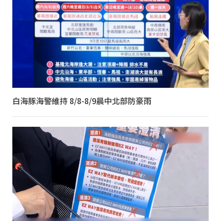
白海豚海警維持 8/8-8/9晨中北部防豪雨