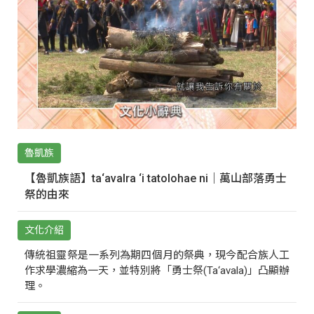
魯凱族
【魯凱族語】ta‘avalra ‘i tatolohae ni｜萬山部落勇士
祭的由來
文化介紹
傳統祖靈祭是一系列為期四個月的祭典，現今配合族人工
作求學濃縮為一天，並特別將「勇士祭(Ta‘avala)」凸顯辦
理。