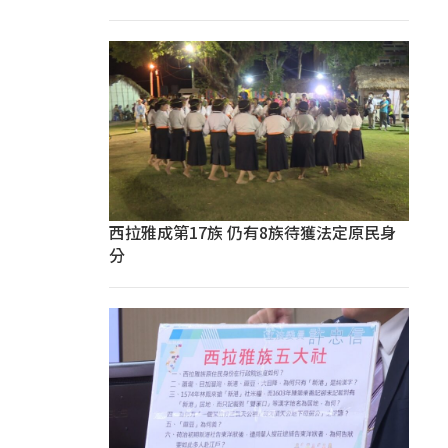
西拉雅成第17族 仍有8族待獲法定原民身
分