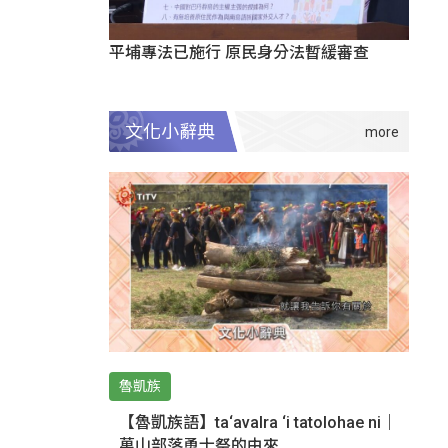
平埔專法已施行 原民身分法暫緩審查
文化小辭典
魯凱族
【魯凱族語】ta‘avalra ‘i tatolohae ni｜
萬山部落勇士祭的由來