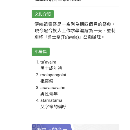
文化介紹
傳統祖靈祭是一系列為期四個月的祭典，
現今配合族人工作求學濃縮為一天，並特
別將「勇士祭(Ta‘avala)」凸顯辦理。
小辭典
ta‘avalra
勇士成年禮
molapangolai
祖靈祭
asavasavahe
男性青年
atamatama
父字輩的稱呼
歷史上的今天