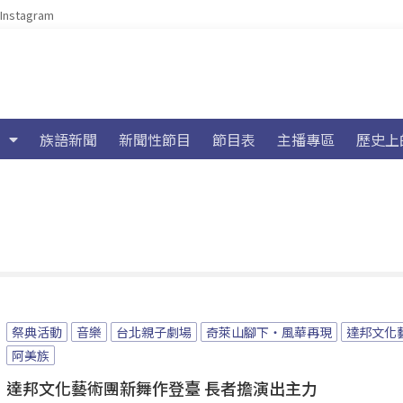
Instagram
族語新聞
新聞性節目
節目表
主播專區
歷史上
祭典活動
音樂
台北親子劇場
奇萊山腳下・風華再現
達邦文化
阿美族
達邦文化藝術團新舞作登臺 長者擔演出主力