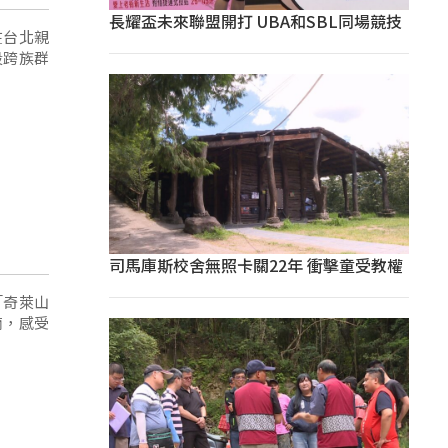
長耀盃未來聯盟開打 UBA和SBL同場競技
在台北親
段跨族群
司馬庫斯校舍無照卡關22年 衝擊童受教權
「奇萊山
滴，感受