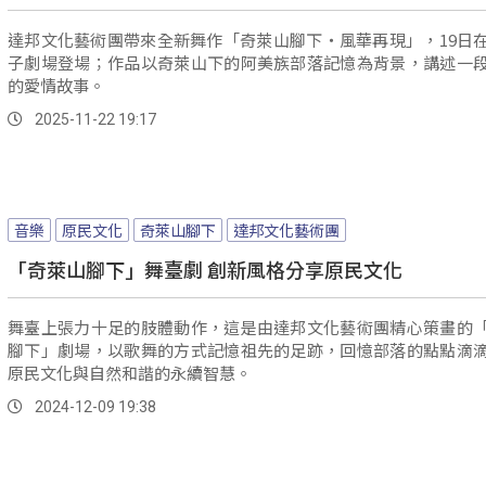
達邦文化藝術團帶來全新舞作「奇萊山腳下・風華再現」，19日
子劇場登場；作品以奇萊山下的阿美族部落記憶為背景，講述一
的愛情故事。
2025-11-22 19:17
音樂
原民文化
奇萊山腳下
達邦文化藝術團
「奇萊山腳下」舞臺劇 創新風格分享原民文化
舞臺上張力十足的肢體動作，這是由達邦文化藝術團精心策畫的
腳下」劇場，以歌舞的方式記憶祖先的足跡，回憶部落的點點滴
原民文化與自然和諧的永續智慧。
2024-12-09 19:38