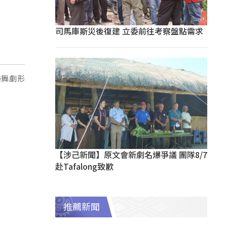
司馬庫斯災後復建 立委前往考察盤點需求
樂舞劇形
【涉己新聞】原文會新劇名爆爭議 團隊8/7
赴Tafalong致歉
推薦新聞