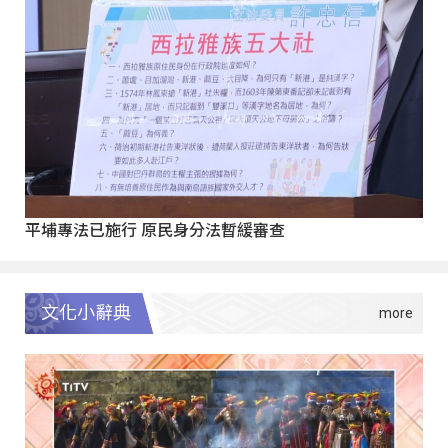
平埔專法已施行 原民身分法暫緩審查
文化小辭典