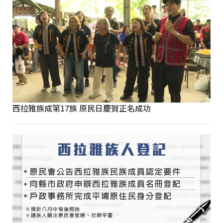
西拉雅族成第17族 原民日慶賀正名成功