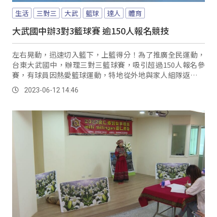
生活
三對三
大武
籃球
達人
體育
大武國中辦3對3籃球賽 逾150人報名競技
左右晃動，迅速切入籃下，上籃得分！為了推廣全民運動，
台東大武國中，辦理三對三籃球賽，吸引超過150人報名參
賽，有球員因熱愛籃球運動，特地從外地與家人組隊返鄉來
參賽。
2023-06-12 14:46