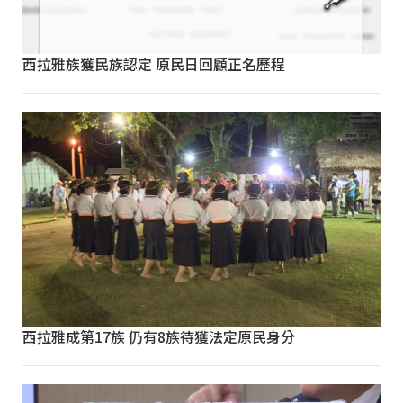
西拉雅族獲民族認定 原民日回顧正名歷程
西拉雅成第17族 仍有8族待獲法定原民身分