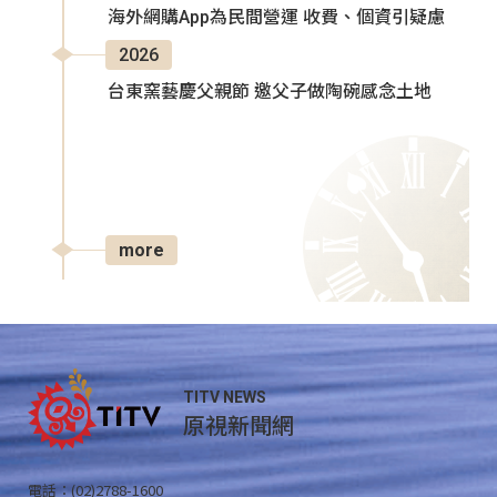
海外網購App為民間營運 收費、個資引疑慮
2026
台東窯藝慶父親節 邀父子做陶碗感念土地
more
TITV NEWS
原視新聞網
電話：(02)2788-1600