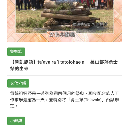
魯凱族
【魯凱族語】ta‘avalra ‘i tatolohae ni｜萬山部落勇士
祭的由來
文化介紹
傳統祖靈祭是一系列為期四個月的祭典，現今配合族人工
作求學濃縮為一天，並特別將「勇士祭(Ta‘avala)」凸顯辦
理。
小辭典