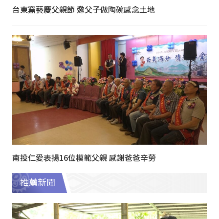
台東窯藝慶父親節 邀父子做陶碗感念土地
南投仁愛表揚16位模範父親 感謝爸爸辛勞
推薦新聞