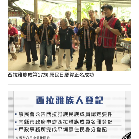
西拉雅族成第17族 原民日慶賀正名成功