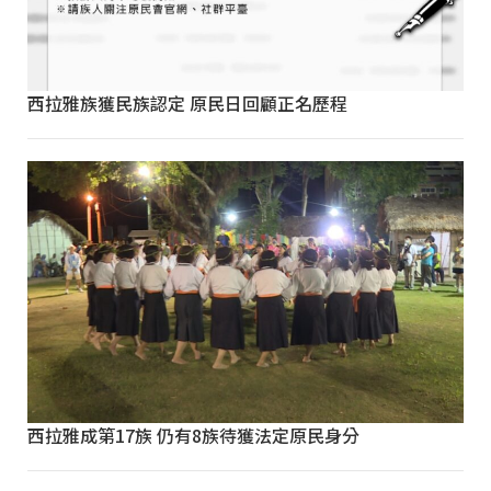
西拉雅族獲民族認定 原民日回顧正名歷程
西拉雅成第17族 仍有8族待獲法定原民身分