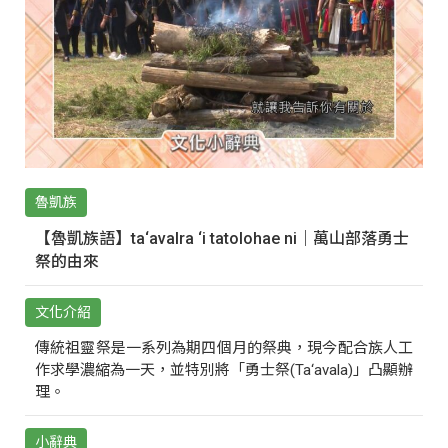
魯凱族
【魯凱族語】ta‘avalra ‘i tatolohae ni｜萬山部落勇士
祭的由來
文化介紹
傳統祖靈祭是一系列為期四個月的祭典，現今配合族人工
作求學濃縮為一天，並特別將「勇士祭(Ta‘avala)」凸顯辦
理。
小辭典