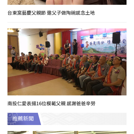
台東窯藝慶父親節 邀父子做陶碗感念土地
南投仁愛表揚16位模範父親 感謝爸爸辛勞
推薦新聞