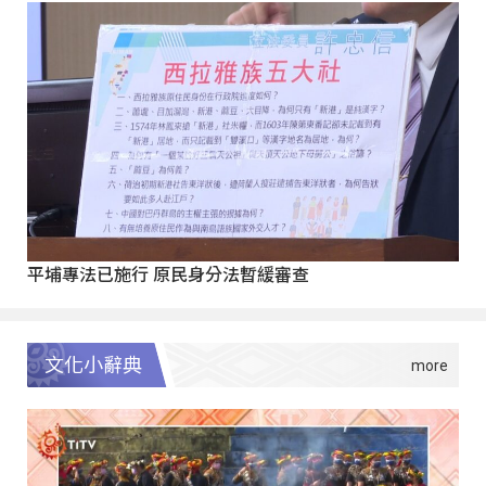
平埔專法已施行 原民身分法暫緩審查
文化小辭典