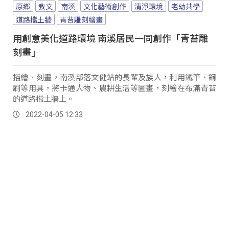
原鄉
教文
南溪
文化藝術創作
清淨環境
老幼共學
道路擋土牆
青苔雕刻繪畫
用創意美化道路環境 南溪居民一同創作「青苔雕
刻畫」
描繪、刻畫，南溪部落文健站的長輩及族人，利用鐵筆、鋼
刷等用具，將卡通人物、農耕生活等圖畫，刻繪在布滿青苔
的道路擋土牆上。
2022-04-05 12:33