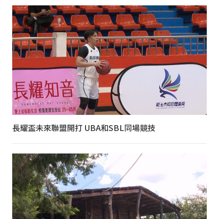
長耀盃未來聯盟開打 UBA和SBL同場競技