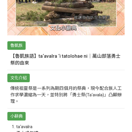
魯凱族
【魯凱族語】ta‘avalra ‘i tatolohae ni｜萬山部落勇士
祭的由來
文化介紹
傳統祖靈祭是一系列為期四個月的祭典，現今配合族人工
作求學濃縮為一天，並特別將「勇士祭(Ta‘avala)」凸顯辦
理。
小辭典
ta‘avalra