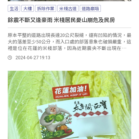
生活
大樓
拆除作業
米棧古道
道路崩塌
餘震不斷又逢豪雨 米棧居民憂山崩危及民房
原本平整的道路出現長達20公尺裂縫，還有凹陷的情況，最
大的落差至少50公分，而入口處的部落意象也破損嚴重，這
裡是位在花蓮的米棧部落，因為近期震央不斷出現在壽豐
鄉，導致部落出現房屋龜裂以及馬路地基位移的狀況。
2024-04-27 19:13