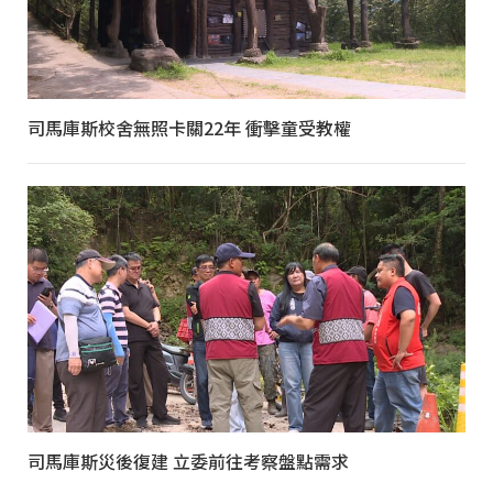
司馬庫斯校舍無照卡關22年 衝擊童受教權
司馬庫斯災後復建 立委前往考察盤點需求