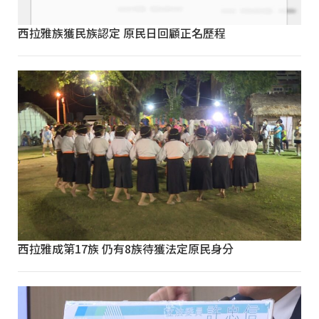
西拉雅族獲民族認定 原民日回顧正名歷程
西拉雅成第17族 仍有8族待獲法定原民身分