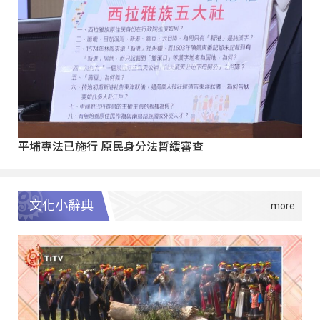
平埔專法已施行 原民身分法暫緩審查
文化小辭典