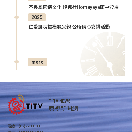
不畏風雨傳文化 達邦社Homeyaya雨中登場
2025
仁愛鄉表揚模範父親 公所精心安排活動
more
TITV NEWS
原視新聞網
電話：(02)2788-1600