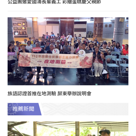
公益團邀愛國浦長輩義工 彩繪蛋糕慶父親節
族語認證首推在地測驗 屏東舉辦說明會
推薦新聞