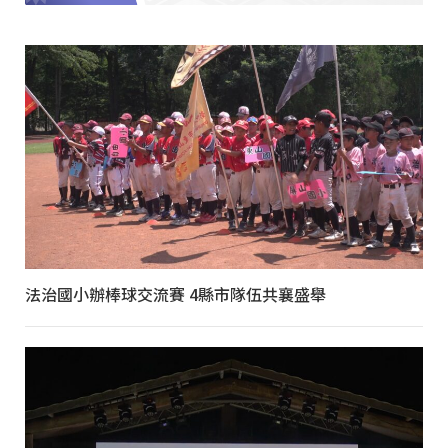
法治國小辦棒球交流賽 4縣市隊伍共襄盛舉