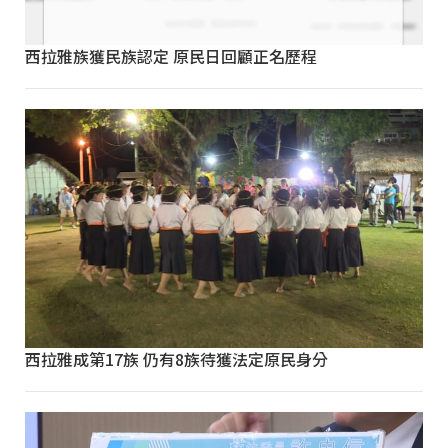
西拉雅族獲民族認定 原民日回顧正名歷程
西拉雅成第17族 仍有8族待獲法定原民身分