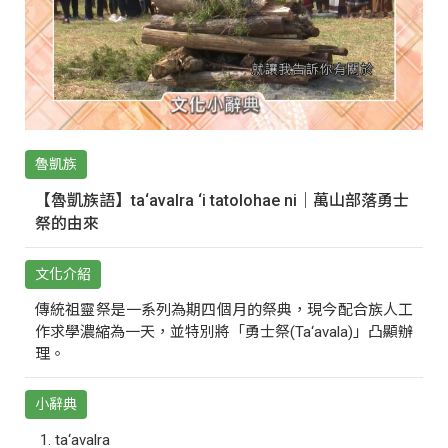
魯凱族
【魯凱族語】ta‘avalra ‘i tatolohae ni｜萬山部落勇士
祭的由來
文化介紹
傳統祖靈祭是一系列為期四個月的祭典，現今配合族人工
作求學濃縮為一天，並特別將「勇士祭(Ta‘avala)」凸顯辦
理。
小辭典
ta‘avalra