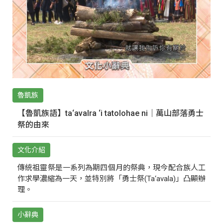
魯凱族
【魯凱族語】ta‘avalra ‘i tatolohae ni｜萬山部落勇士
祭的由來
文化介紹
傳統祖靈祭是一系列為期四個月的祭典，現今配合族人工
作求學濃縮為一天，並特別將「勇士祭(Ta‘avala)」凸顯辦
理。
小辭典