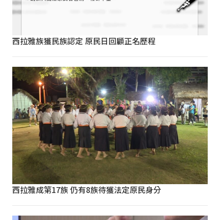
西拉雅族獲民族認定 原民日回顧正名歷程
西拉雅成第17族 仍有8族待獲法定原民身分