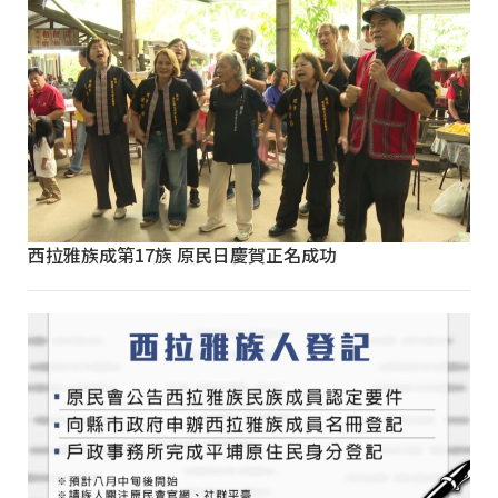
西拉雅族成第17族 原民日慶賀正名成功