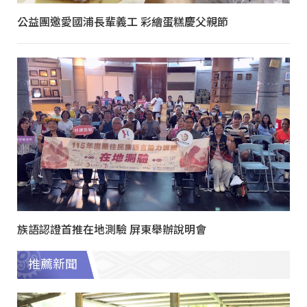
公益團邀愛國浦長輩義工 彩繪蛋糕慶父親節
族語認證首推在地測驗 屏東舉辦說明會
推薦新聞